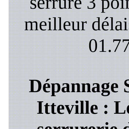
serrure 3 poi
meilleur déla
01.77
Dépannage S
Itteville : L
serrurerie 