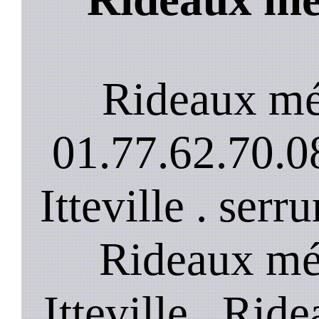
Rideaux mét
01.77.62.70.08
Itteville . serr
Rideaux mét
Itteville . Rid