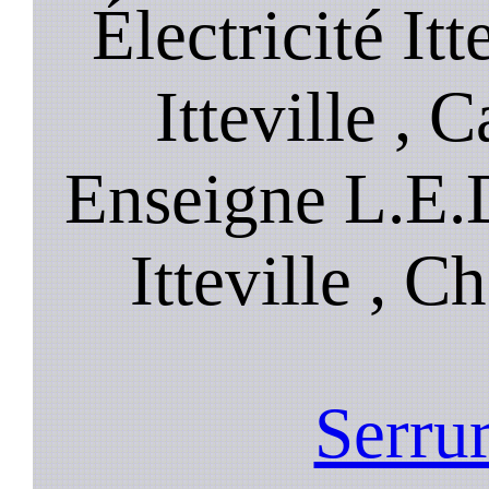
Électricité Itt
Itteville , C
Enseigne L.E.D
Itteville , C
Serrur