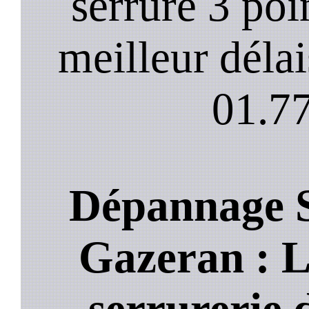
serrure 3 poi
meilleur déla
01.77
Dépannage S
Gazeran : Le
serrurerie 