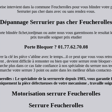
eprise intervient dans la commune Feucherolles pour vous blindee votre p
Serrurier pas cher dans avec ou sans rendez-vous.
Dépannage Serrurier pas cher Feucherolles
orte blindée fichet,tordjman ou autre nous vous garentissons le resultat le
prix travaille soigner prix etudier
Porte Bloquer ?
01.77.62.70.08
r la clé les pièce s’abîme avec le temps...il ce peut que vous vous retro
ent , devient difficile à remonter ou bien que votre serrure reste bloque
rche plus dans ce cas faite confiance à nos spécialiste du serrure nos 
marche votre serrure 3 point ou autre dans les meilleur délais contacte
lles : Le spécialiste de la serrurerie depuis 1985, vous garantie 
iquement la pièce défectueuses de votre mecanisme , travaille soign
Motorisation serrure Feucherolles
Serrure Feucherolles