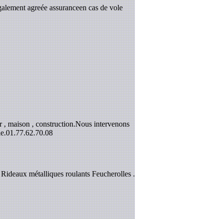
galement agreée assuranceen cas de vole
 , maison , construction.Nous intervenons
e.
01.77.62.70.08
 Rideaux métalliques roulants Feucherolles .