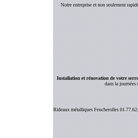
Notre entreprise et non seulement rapi
Installation et rénovation de votre serrur
dans la journées 
Rideaux métalliques Feucherolles 01.77.62.7