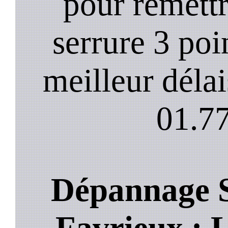
pour remett
serrure 3 poi
meilleur déla
01.77
Dépannage S
Favrieux : L