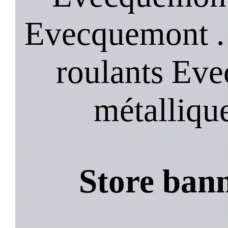
Evecquemont .
roulants Ev
métalliqu
Store ban