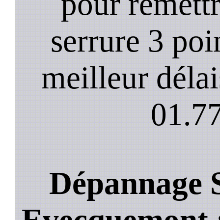
pour remett
serrure 3 poi
meilleur déla
01.77
Dépannage S
Evecquemont : 