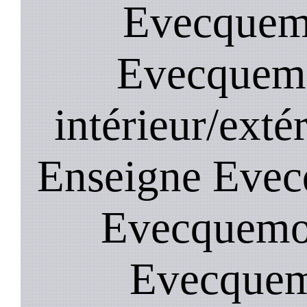
Evecquemo
Evecquemo
intérieur/ext
Enseigne Evecq
Evecquemon
Evecquemo