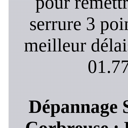
pour remett
serrure 3 poi
meilleur déla
01.77
Dépannage S
Corbreuse : L