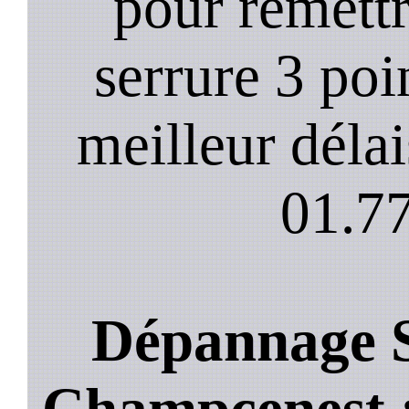
pour remett
serrure 3 poi
meilleur déla
01.77
Dépannage S
Champcenest : 