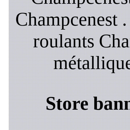
Champcenest .
roulants Ch
métalliqu
Store ban