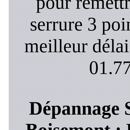
pour remett
serrure 3 poi
meilleur déla
01.77
Dépannage S
Boisemont : L