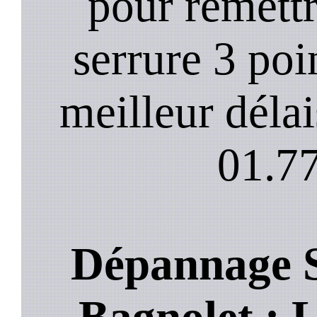
pour remett
serrure 3 poi
meilleur déla
01.77
Dépannage S
Bagnolet : L