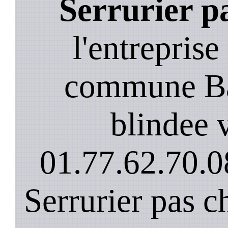
Serrurier p
l'entreprise
commune Ba
blindee v
01.77.62.70.0
Serrurier pas c