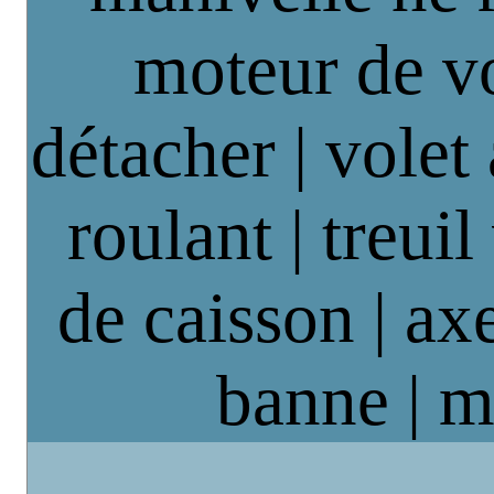
moteur de vo
détacher | volet
roulant | treuil
de caisson | axe
banne | m