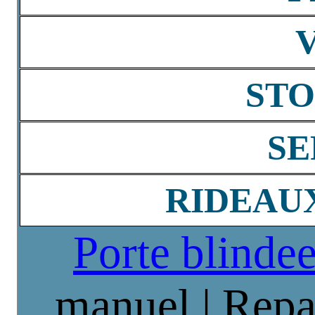
STO
SE
RIDEAU
Porte blinde
manuel | Repa