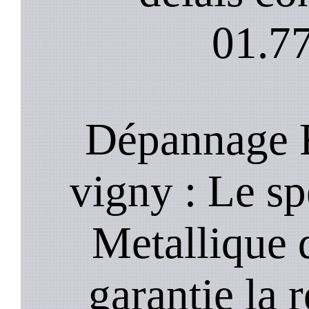
01.77
Dépannage R
vigny : Le sp
Metallique 
garantie la 