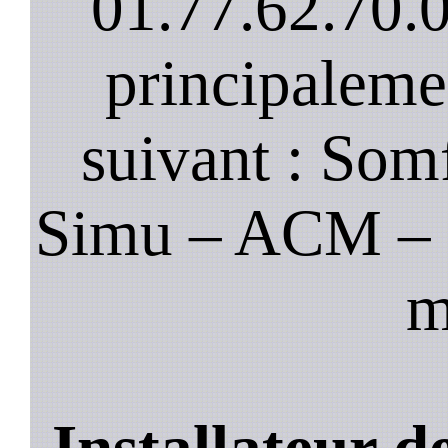
01.77.62.70.
principaleme
suivant : Som
Simu – ACM – B
m
Installateur 