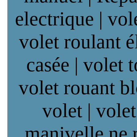
electrique | vol
volet roulant é
casée | volet 
volet rouant b
volet | vole
manivelle ne 