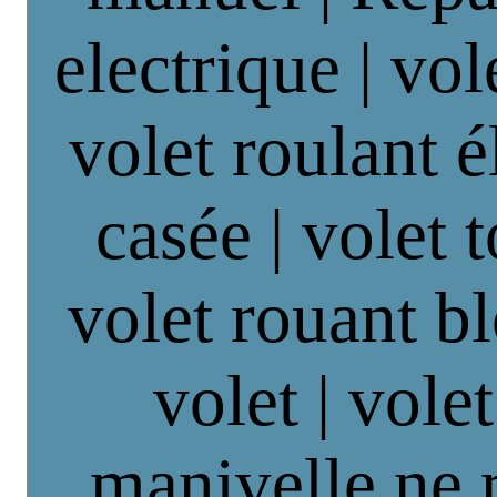
electrique | vol
volet roulant é
casée | volet 
volet rouant b
volet | vole
manivelle ne 