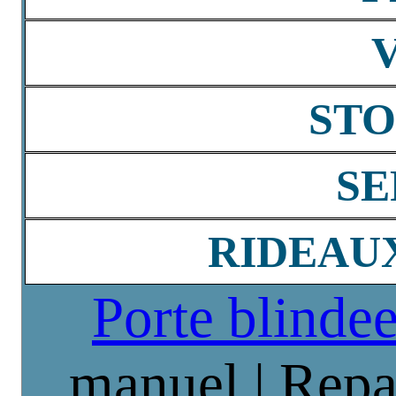
STO
SE
RIDEAU
Porte blinde
manuel | Repa