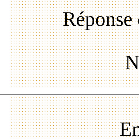
Réponse 
N
Em