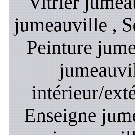
Vitrier jumea
jumeauville , S
Peinture jume
jumeauvil
intérieur/ext
Enseigne jumea