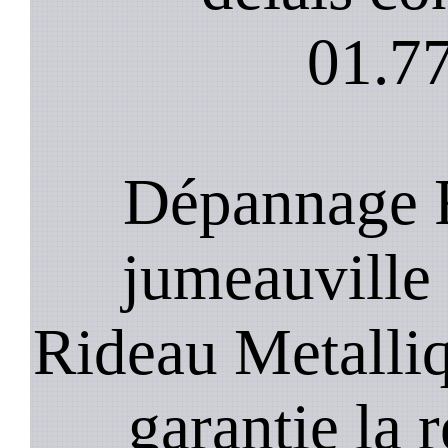
01.77
Dépannage R
jumeauville 
Rideau Metalli
garantie la 