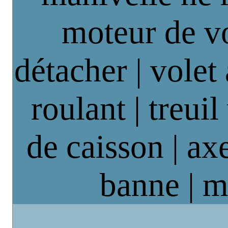
moteur de vo
détacher | volet
roulant | treuil
de caisson | axe
banne | m