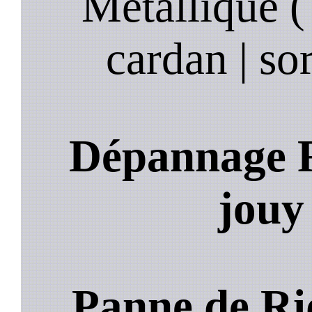
Metallique ( 
cardan | sor
Dépannage R
jouy
Panne de Ri