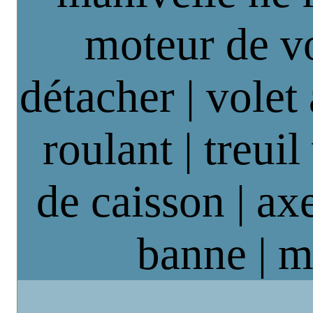
moteur de vo
détacher | volet
roulant | treuil
de caisson | axe
banne | m