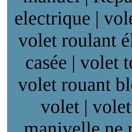
electrique | vol
volet roulant é
casée | volet 
volet rouant b
volet | vole
manivelle ne 