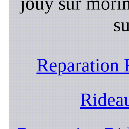
jouy sur morin
s
Reparation 
Ridea