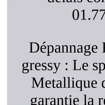
01.77
Dépannage R
gressy : Le s
Metallique 
garantie la 