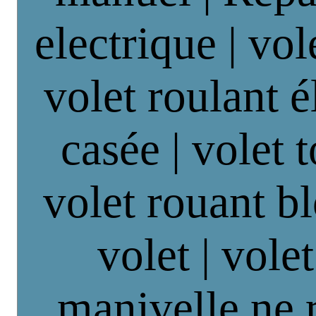
electrique | vol
volet roulant é
casée | volet 
volet rouant b
volet | vole
manivelle ne 