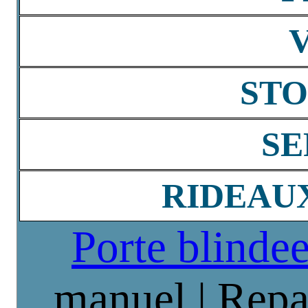
STO
SE
RIDEAU
Porte blinde
manuel | Repa