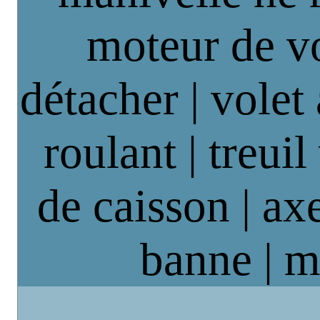
moteur de vo
détacher | volet
roulant | treuil
de caisson | axe
banne | m