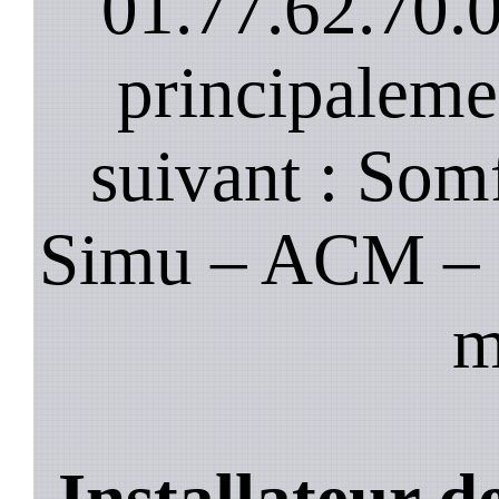
01.77.62.70.
principaleme
suivant : Som
Simu – ACM – B
m
Installateur 