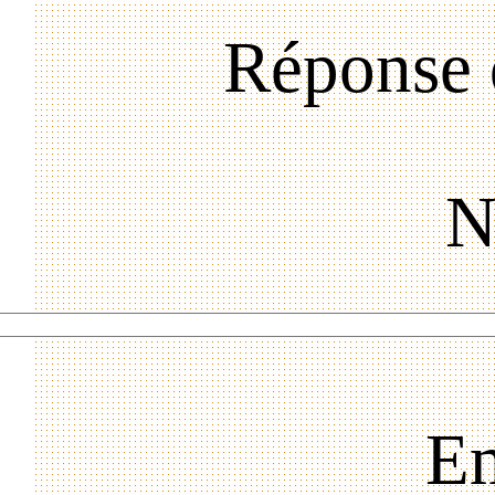
Réponse 
N
Em