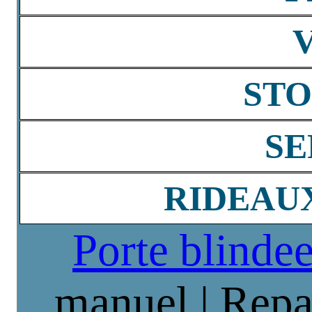
STO
SE
RIDEAU
Porte blinde
manuel | Repa