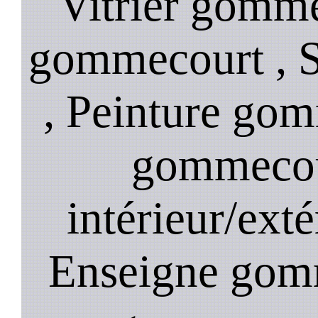
Vitrier gomme
gommecourt , S
, Peinture go
gommecour
intérieur/ext
Enseigne gomm