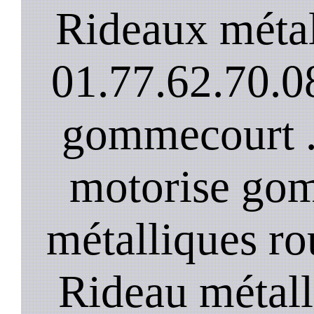
Rideaux méta
01.77.62.70.08
gommecourt .
motorise gom
métalliques r
Rideau métall