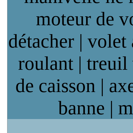
moteur de vo
détacher | volet
roulant | treuil
de caisson | axe
banne | m