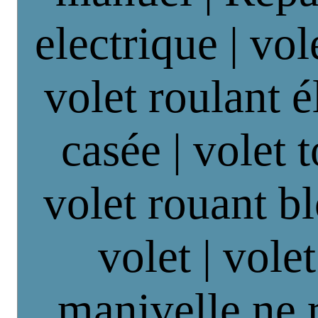
electrique | vol
volet roulant é
casée | volet 
volet rouant b
volet | vole
manivelle ne 