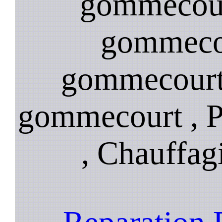
gommecour
gommecou
gommecourt 
gommecourt , 
, Chauffa