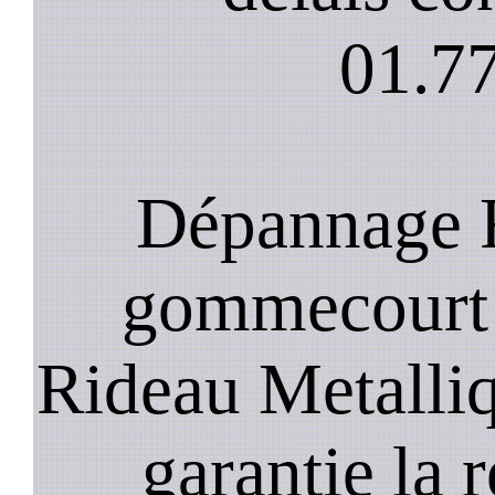
01.77
Dépannage R
gommecourt :
Rideau Metalli
garantie la 