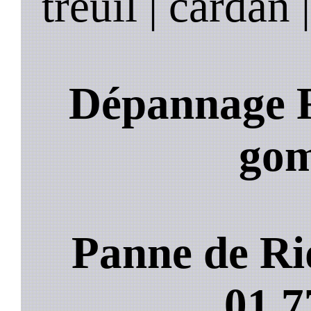
treuil | cardan 
Dépannage R
go
Panne de Ri
01.7