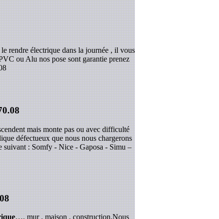
 rendre électrique dans la journée , il vous
- PVC ou Alu nos pose sont garantie prenez
08
70.08
scendent mais monte pas ou avec difficulté
allique défectueux que nous nous chargerons
e suivant : Somfy - Nice - Gaposa - Simu –
.08
rique
…. mur , maison , construction.Nous