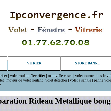
VITRIER
STORE BANNE
riser | volet roulant électrifier | manivelle casée | volet tourne dans le vi
 | moteur de volet roulant | volet détacher | volet a sangle | panne volet r
e
aration Rideau Metallique boug