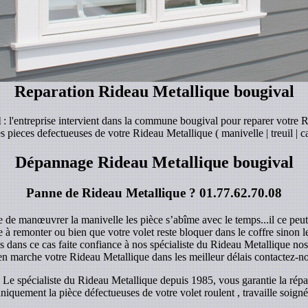
Reparation Rideau Metallique bougival
l
: l'entreprise intervient dans la commune bougival pour reparer votre 
s pieces defectueuses de votre Rideau Metallique ( manivelle | treuil | car
Dépannage Rideau Metallique bougival
Panne de Rideau Metallique ?
01.77.62.70.08
e de manœuvrer la manivelle les pièce s’abîme avec le temps...il ce peu
ile à remonter ou bien que votre volet reste bloquer dans le coffre sinon 
dans ce cas faite confiance à nos spécialiste du Rideau Metallique no
en marche votre Rideau Metallique dans les meilleur délais contactez-n
e spécialiste du Rideau Metallique depuis 1985, vous garantie la répa
iquement la pièce défectueuses de votre volet roulent , travaille soigné 