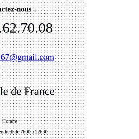
ctez-nous ↓
.62.70.08
1967@gmail.com
Ile de France
Horaire
ndredi de 7h00 à 22h30.