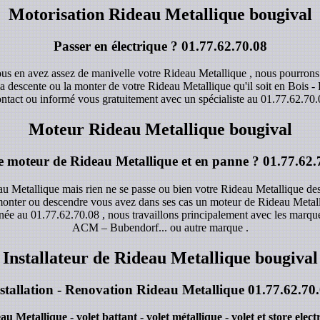
Motorisation Rideau Metallique bougival
Passer en électrique ?
01.77.62.70.08
us en avez assez de manivelle votre Rideau Metallique , nous pourrons le
 la descente ou la monter de votre Rideau Metallique qu'il soit en Bois 
ntact ou informé vous gratuitement avec un spécialiste au
01.77.62.70.
Moteur Rideau Metallique bougival
e moteur de Rideau Metallique et en panne ?
01.77.62.
u Metallique mais rien ne se passe ou bien votre Rideau Metallique de
ur monter ou descendre vous avez dans ses cas un moteur de Rideau Met
rnée au
01.77.62.70.08
, nous travaillons principalement avec les marqu
ACM – Bubendorf... ou autre marque .
Installateur de Rideau Metallique bougival
stallation - Renovation Rideau Metallique
01.77.62.70
u Metallique - volet battant - volet métallique - volet et store elect