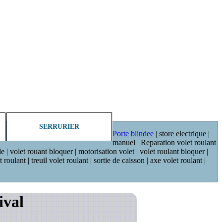
SERRURIER
Porte blindee
| store electrique |
manuel | Reparation volet roulant
de | volet rouant bloquer | motorisation volet | volet roulant bloquer |
oulant | treuil volet roulant | sortie de caisson | axe volet roulant |
ival