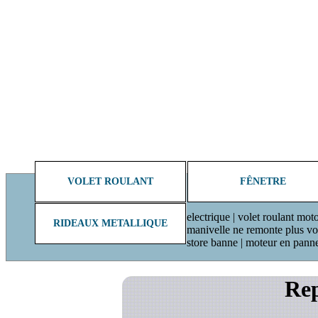
VOLET ROULANT
FÊNETRE
electrique | volet roulant moto
RIDEAUX METALLIQUE
manivelle ne remonte plus volet
store banne | moteur en pann
Rep