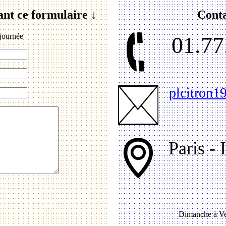
ant ce formulaire ↓
Conta
journée
01.77
plcitron
Paris - 
Dimanche à Ve