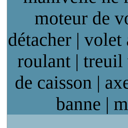
moteur de vo
détacher | volet
roulant | treuil
de caisson | axe
banne | m