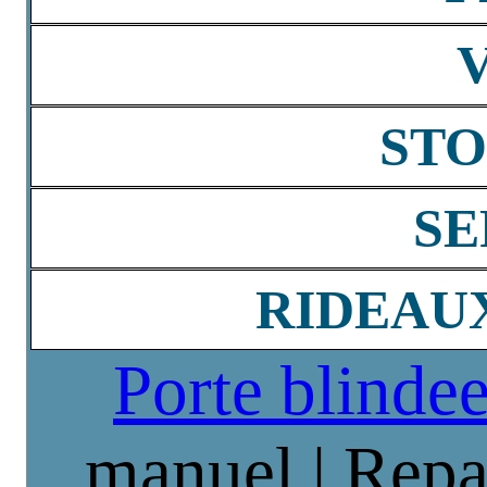
STO
SE
RIDEAU
Porte blinde
manuel | Repa