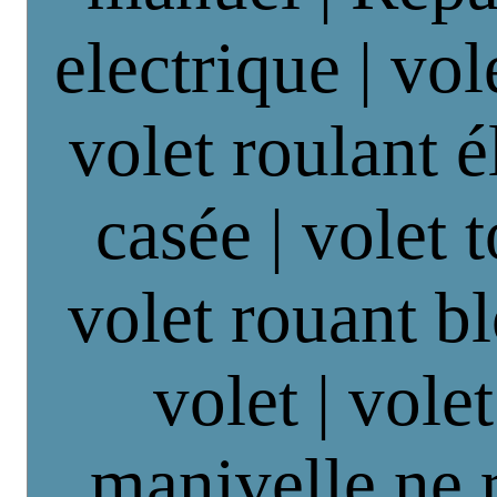
electrique | vol
volet roulant é
casée | volet 
volet rouant b
volet | vole
manivelle ne 