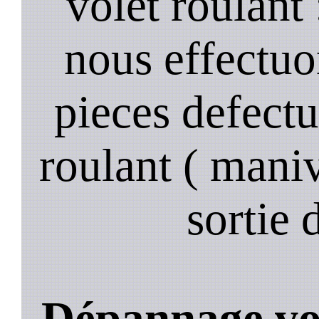
volet roulant
nous effectuo
pieces defectu
roulant ( manive
sortie 
Dépannage vol