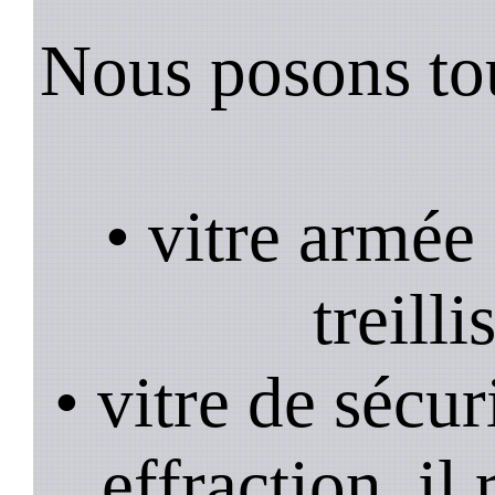
Nous posons tou
• vitre armée
treill
• vitre de sécur
effraction, il