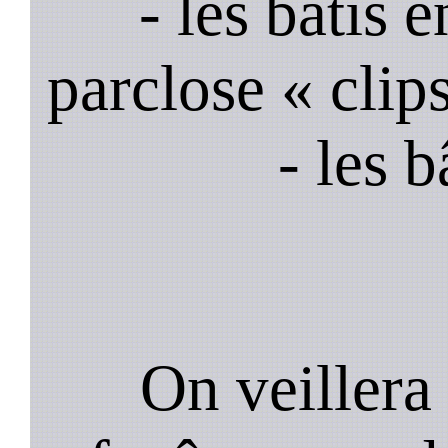
- les bâtis
parclose « clips
- les 
On veillera 