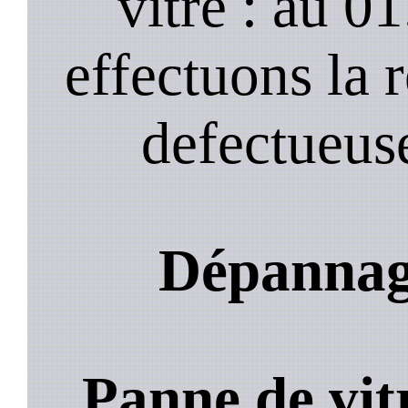
vitre : au 0
effectuons la 
defectueuse
Dépannage
Panne de vit