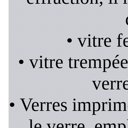
• vitre 
• vitre trempée
verr
• Verres imprim
le verre, emp