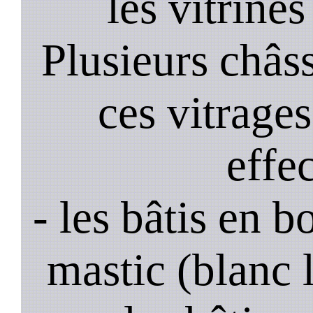
les vitrines
Plusieurs châss
ces vitrage
effe
- les bâtis en b
mastic (blanc 