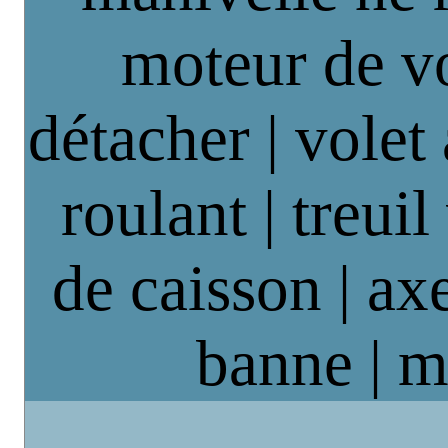
moteur de vo
détacher | volet
roulant | treuil
de caisson | axe
banne | m