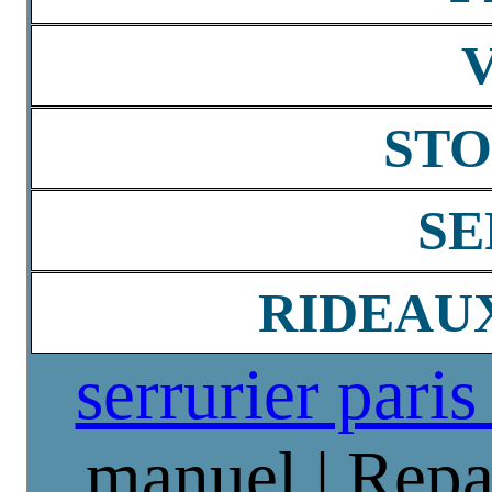
STO
SE
RIDEAU
serrurier paris
manuel | Repa