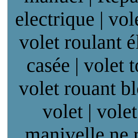
electrique | vol
volet roulant é
casée | volet 
volet rouant b
volet | vole
manivelle ne 