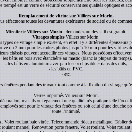
re trempé est un verre de sécurité conservant ses qualités optiques et aco
Remplacement de vitrine sur Villiers sur Morin.
s effectuons toutes les devantures extérieures de société ou de comme
Miroiterie Villiers sur Morin
: demandez un devis, il est gratuit.
Vitrages simples
Villiers sur Morin.
s types de vitrage simple existent, en effet il y a différentes épaisseurs p
rouve du 2 mm pour les cadres photos jusqu’à 10 mm pour les vitrines de p
ieurs châssis peuvent accueillir ces vitrages. Nous possédons effectivem
- les bâtis en bois avec étanchéité au mastic (blanc la plupart du temps),
- les bâtis en aluminium avec parclose « clipsable » dans des rails,
- les bâtis en PVC,
- etc.
es fenêtres pendant des travaux tout comme à la fixation du vitrage qu’el
Verres imprimés Villiers sur Morin.
écoration, mais ils ont également une qualité très pratique telle l’occul
 employés soit pour le vitrage des fenêtres ou soit celui d'une douche pou
toute l’intimité.
rin . Volet roulant baie vitrée. Telecommande rideau metallique. Tablier
t roulant manuel. Renovation porte fenetre. Volet roulant. Volet roulant a