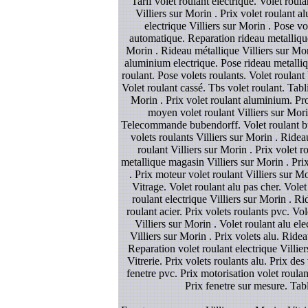
Tarif volet roulant electrique. Volet roul
Villiers sur Morin . Prix volet roulant al
electrique Villiers sur Morin . Pose vo
automatique. Reparation rideau metallique
Morin . Rideau métallique Villiers sur Mori
aluminium electrique. Pose rideau metallique
roulant. Pose volets roulants. Volet roulan
Volet roulant cassé. Tbs volet roulant. Tabl
Morin . Prix volet roulant aluminium. Prom
moyen volet roulant Villiers sur Morin
Telecommande bubendorff. Volet roulant bube
volets roulants Villiers sur Morin . Ride
roulant Villiers sur Morin . Prix volet
metallique magasin Villiers sur Morin . Pri
. Prix moteur volet roulant Villiers sur M
Vitrage. Volet roulant alu pas cher. Volet
roulant electrique Villiers sur Morin . Ri
roulant acier. Prix volets roulants pvc. Vo
Villiers sur Morin . Volet roulant alu el
Villiers sur Morin . Prix volets alu. Ridea
Reparation volet roulant electrique Villier
Vitrerie. Prix volets roulants alu. Prix de
fenetre pvc. Prix motorisation volet roulan
Prix fenetre sur mesure. Tabl