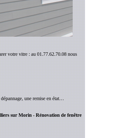
arer votre vitre : au 01.77.62.70.08 nous
n dépannage, une remise en état…
illiers sur Morin - Rénovation de fenêtre
.