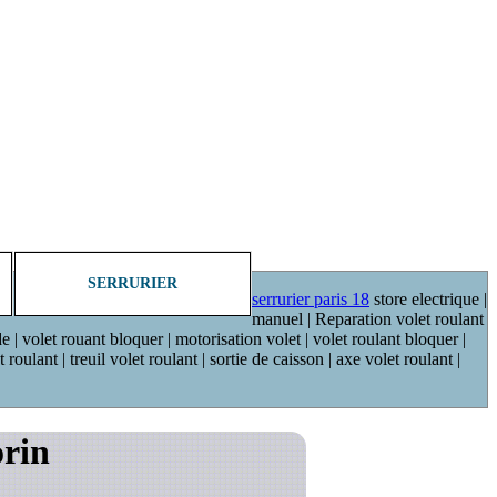
SERRURIER
serrurier paris 18
store electrique |
manuel | Reparation volet roulant
de | volet rouant bloquer | motorisation volet | volet roulant bloquer |
oulant | treuil volet roulant | sortie de caisson | axe volet roulant |
orin