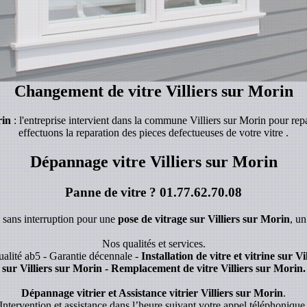
Changement de vitre Villiers sur Morin
rin
: l'entreprise intervient dans la commune Villiers sur Morin pour rep
effectuons la reparation des pieces defectueuses de votre vitre .
Dépannage vitre Villiers sur Morin
Panne de vitre ?
01.77.62.70.08
s sans interruption pour une
pose de vitrage sur Villiers sur Morin
, u
Nos qualités et services.
alité ab5 - Garantie décennale -
Installation de vitre et vitrine sur V
sur Villiers sur Morin - Remplacement de vitre Villiers sur Morin.
Dépannage vitrier et Assistance vitrier Villiers sur Morin
.
Intervention et assistance dans l’heure suivant votre appel téléphonique