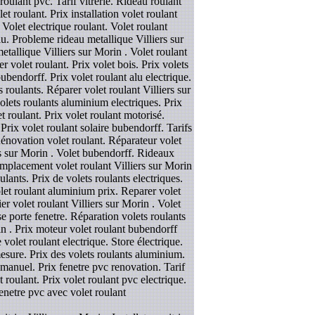
roulant pvc. Tarif vitrerie. Rideau roulant
et roulant. Prix installation volet roulant
 Volet electrique roulant. Volet roulant
u. Probleme rideau metallique Villiers sur
etallique Villiers sur Morin . Volet roulant
r volet roulant. Prix volet bois. Prix volets
bendorff. Prix volet roulant alu electrique.
 roulants. Réparer volet roulant Villiers sur
volets roulants aluminium electriques. Prix
t roulant. Prix volet roulant motorisé.
rix volet roulant solaire bubendorff. Tarifs
Rénovation volet roulant. Réparateur volet
rs sur Morin . Volet bubendorff. Rideaux
emplacement volet roulant Villiers sur Morin
lants. Prix de volets roulants electriques.
Volet roulant aluminium prix. Reparer volet
er volet roulant Villiers sur Morin . Volet
se porte fenetre. Réparation volets roulants
rin . Prix moteur volet roulant bubendorff
 volet roulant electrique. Store électrique.
 mesure. Prix des volets roulants aluminium.
t manuel. Prix fenetre pvc renovation. Tarif
 roulant. Prix volet roulant pvc electrique.
fenetre pvc avec volet roulant