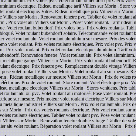
ant aluminium. Prix volets pvc. Volet roulant bubendorff prix. Prix volet 
uminium electrique. Rideau metallique tarif Villiers sur Morin . Store vol
let roulant electrique. Vitres. Rideau metallique prix Villiers sur Morin .
 Villiers sur Morin . Renovation fenetre pvc. Tablier de volet roulant al
n . Prix volet alu Villiers sur Morin . Poser volet roulant. Tarif rideau m
. Volet roulant bubendorf. Prix volets bois. Prix volets roulants. Tablie
t bloqué. Volet roulant bubendorff solaire. Telecommande volet roulant bu
ier volet roulant alu. Volet roulant aluminium sur mesure. Prix des volets
o volet roulant. Prix volets roulants électriques. Prix volet pvc. Prix 
 . Prix volet roulant. Prix volet roulant electrique aluminium. Tarif vole
ndorff. Renovation fenetre. Volet roulant alu. Prix volet aluminium. P
au metallique garage Villiers sur Morin . Prix volet roulant bubendorff. 
 roulant électrique. Prix fenetre pvc. Remplacement double vitrage Villie
x pose volet roulant Villiers sur Morin . Volet roulant alu sur mesure. R
orin . Rideau metallique sur mesure Villiers sur Morin . Prix de volets rou
 éléctrique. Prix de volet roulant. Store roulant. Volet électrique prix. 
deau metallique electrique Villiers sur Morin . Stores venitiens. Prix tabli
let roulant alu ou pvc. Volet roulant alu motorisé. Pose volet roulant. Po
ectrique sur mesure. Prix moteur volet roulant electrique Villiers sur Mo
u metallique industriel Villiers sur Morin . Prix volet roulant alu. Prix de
s sur Morin . Prix des volets roulants electrique. Prix volet roulant sur
s volets roulants électriques. Tablier volet roulant pvc. Pose volet roulan
t Villiers sur Morin . Renovation fenetre double vitrage. Tablier de volet
ier alu volet roulant. Réparation volet roulant Villiers sur Morin . Prix 