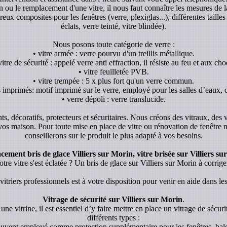
ion ou le remplacement d'une vitre, il nous faut connaître les mesures de l
x composites pour les fenêtres (verre, plexiglas...), différentes tailles 
éclats, verre teinté, vitre blindée).
Nous posons toute catégorie de verre :
• vitre armée : verre pourvu d'un treillis métallique.
vitre de sécurité : appelé verre anti effraction, il résiste au feu et aux cho
• vitre feuilletée PVB.
• vitre trempée : 5 x plus fort qu'un verre commun.
s imprimés: motif imprimé sur le verre, employé pour les salles d’eaux, c
• verre dépoli : verre translucide.
ants, décoratifs, protecteurs et sécuritaires. Nous créons des vitraux, des
 vos maison. Pour toute mise en place de vitre ou rénovation de fenêtre
conseillerons sur le produit le plus adapté à vos besoins.
ement bris de glace Villiers sur Morin, vitre brisée sur Villiers su
otre vitre s'est éclatée ? Un bris de glace sur Villiers sur Morin à corrige
itriers professionnels est à votre disposition pour venir en aide dans les
Vitrage de sécurité sur Villiers sur Morin
.
une vitrine, il est essentiel d’y faire mettre en place un vitrage de sécurit
différents types :
souvent employé comme protection supplémentaire pour les fenêtres, balc