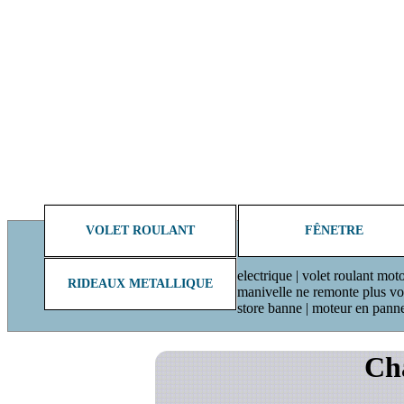
VOLET ROULANT
FÊNETRE
electrique | volet roulant moto
RIDEAUX METALLIQUE
manivelle ne remonte plus volet
store banne | moteur en pann
Cha