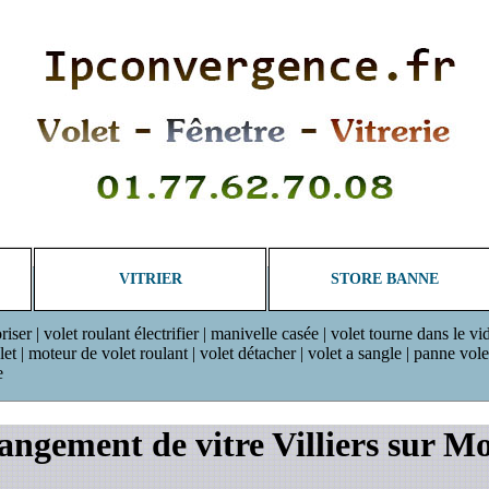
VITRIER
STORE BANNE
riser | volet roulant électrifier | manivelle casée | volet tourne dans le vi
 | moteur de volet roulant | volet détacher | volet a sangle | panne volet r
e
ngement de vitre Villiers sur M