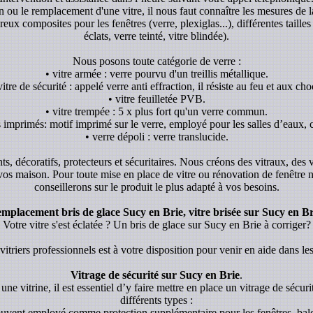
ion ou le remplacement d'une vitre, il nous faut connaître les mesures de l
x composites pour les fenêtres (verre, plexiglas...), différentes tailles 
éclats, verre teinté, vitre blindée).
Nous posons toute catégorie de verre :
• vitre armée : verre pourvu d'un treillis métallique.
vitre de sécurité : appelé verre anti effraction, il résiste au feu et aux cho
• vitre feuilletée PVB.
• vitre trempée : 5 x plus fort qu'un verre commun.
s imprimés: motif imprimé sur le verre, employé pour les salles d’eaux, c
• verre dépoli : verre translucide.
ants, décoratifs, protecteurs et sécuritaires. Nous créons des vitraux, des
 vos maison. Pour toute mise en place de vitre ou rénovation de fenêtre
conseillerons sur le produit le plus adapté à vos besoins.
mplacement bris de glace Sucy en Brie, vitre brisée sur Sucy en Br
Votre vitre s'est éclatée ? Un bris de glace sur Sucy en Brie à corriger?
itriers professionnels est à votre disposition pour venir en aide dans les
Vitrage de sécurité sur Sucy en Brie
.
une vitrine, il est essentiel d’y faire mettre en place un vitrage de sécurit
différents types :
souvent employé comme protection supplémentaire pour les fenêtres, balc