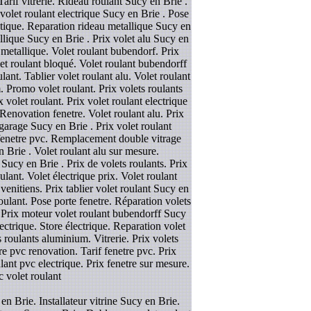
Tarif vitrerie. Rideau roulant Sucy en Brie .
 volet roulant electrique Sucy en Brie . Pose
matique. Reparation rideau metallique Sucy en
llique Sucy en Brie . Prix volet alu Sucy en
 metallique. Volet roulant bubendorf. Prix
olet roulant bloqué. Volet roulant bubendorff
ant. Tablier volet roulant alu. Volet roulant
. Promo volet roulant. Prix volets roulants
 volet roulant. Prix volet roulant electrique
enovation fenetre. Volet roulant alu. Prix
garage Sucy en Brie . Prix volet roulant
x fenetre pvc. Remplacement double vitrage
 Brie . Volet roulant alu sur mesure.
ucy en Brie . Prix de volets roulants. Prix
ulant. Volet électrique prix. Volet roulant
enitiens. Prix tablier volet roulant Sucy en
roulant. Pose porte fenetre. Réparation volets
 . Prix moteur volet roulant bubendorff Sucy
lectrique. Store électrique. Reparation volet
s roulants aluminium. Vitrerie. Prix volets
re pvc renovation. Tarif fenetre pvc. Prix
lant pvc electrique. Prix fenetre sur mesure.
c volet roulant
n Brie. Installateur vitrine Sucy en Brie.