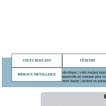
VOLET ROULANT
FÊNETRE
electrique | volet roulant moto
RIDEAUX METALLIQUE
manivelle ne remonte plus volet
store banne | moteur en pann