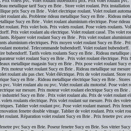
 Prix volets pvc. Volet roulant bubendorff prix. Prix volet roulant pvc. 
eau metallique tarif Sucy en Brie . Store volet roulant. Prix installation
allique prix Sucy en Brie . Volet electrique roulant. Volet roulant auto
olet roulant alu. Probleme rideau metallique Sucy en Brie . Rideau méta
metallique Sucy en Brie . Volet roulant aluminium electrique. Pose rideau
olet roulant. Prix volet bois. Prix volets roulant. Pose volets roulants. V
ff. Prix volet roulant alu electrique. Volet roulant cassé. Tbs volet roul
ants. Réparer volet roulant Sucy en Brie . Prix volet roulant aluminium
lants aluminium electriques. Prix moyen volet roulant Sucy en Brie . Prix
t roulant motorisé. Telecommande bubendorff. Volet roulant bubendorff. R
aire bubendorff. Tarifs volets roulants Sucy en Brie . Rideau metallique 
arateur volet roulant Sucy en Brie . Prix volet roulant électrique. Pri
eaux metallique magasin Sucy en Brie . Prix pose volet roulant Sucy en
Prix moteur volet roulant Sucy en Brie . Rideau metallique sur mesure S
olet roulant alu pas cher. Volet éléctrique. Prix de volet roulant. Store ro
rique Sucy en Brie . Rideau metallique electrique Sucy en Brie . Stores v
nts pvc. Volet roulant alu ou pvc. Volet roulant alu motorisé. Pose volet 
lectrique sur mesure. Prix moteur volet roulant electrique Sucy en Brie
 industriel Sucy en Brie . Prix volet roulant alu. Prix de volet roulant e
 volets roulants electrique. Prix volet roulant sur mesure. Prix des volet
ectriques. Tablier volet roulant pvc. Pose volet roulant manuel. Prix fenet
novation fenetre double vitrage. Tablier de volet roulant. Prix volet rou
let roulant. Réparation volet roulant Sucy en Brie . Prix fenetre pvc ave
fenetre pvc Sucy en Brie. Poseur fenetre Sucy en Brie. Sos vitrier Sucy e