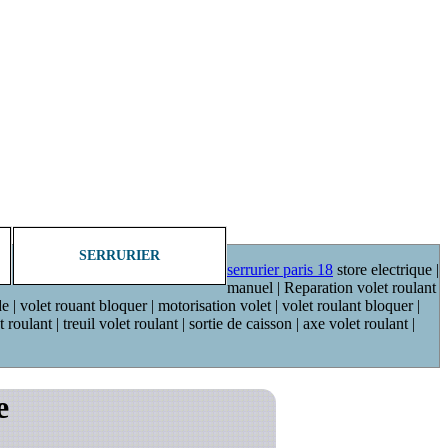
SERRURIER
serrurier paris 18
store electrique |
manuel | Reparation volet roulant
de | volet rouant bloquer | motorisation volet | volet roulant bloquer |
oulant | treuil volet roulant | sortie de caisson | axe volet roulant |
e