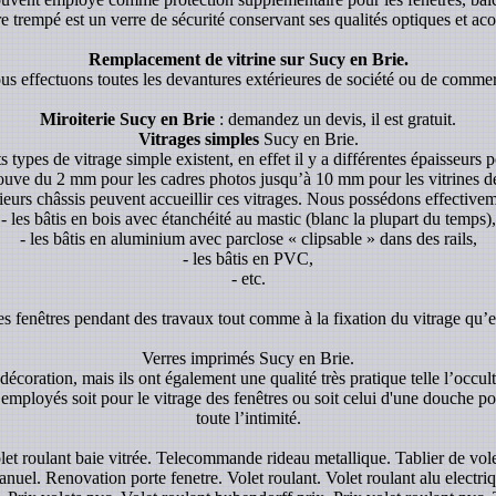
re trempé est un verre de sécurité conservant ses qualités optiques et aco
Remplacement de vitrine sur Sucy en Brie.
s effectuons toutes les devantures extérieures de société ou de comme
Miroiterie Sucy en Brie
: demandez un devis, il est gratuit.
Vitrages simples
Sucy en Brie.
s types de vitrage simple existent, en effet il y a différentes épaisseurs p
rouve du 2 mm pour les cadres photos jusqu’à 10 mm pour les vitrines de p
ieurs châssis peuvent accueillir ces vitrages. Nous possédons effectivem
- les bâtis en bois avec étanchéité au mastic (blanc la plupart du temps),
- les bâtis en aluminium avec parclose « clipsable » dans des rails,
- les bâtis en PVC,
- etc.
es fenêtres pendant des travaux tout comme à la fixation du vitrage qu’el
Verres imprimés Sucy en Brie.
écoration, mais ils ont également une qualité très pratique telle l’occul
 employés soit pour le vitrage des fenêtres ou soit celui d'une douche pou
toute l’intimité.
olet roulant baie vitrée. Telecommande rideau metallique. Tablier de v
nuel. Renovation porte fenetre. Volet roulant. Volet roulant alu electriqu