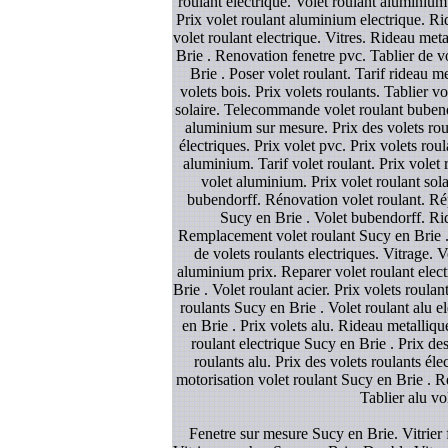
roulant electrique. Volet roulant aluminium.
Prix volet roulant aluminium electrique. Rid
volet roulant electrique. Vitres. Rideau met
Brie . Renovation fenetre pvc. Tablier de v
Brie . Poser volet roulant. Tarif rideau 
volets bois. Prix volets roulants. Tablier v
solaire. Telecommande volet roulant bubendor
aluminium sur mesure. Prix des volets roul
électriques. Prix volet pvc. Prix volets rou
aluminium. Tarif volet roulant. Prix vole
volet aluminium. Prix volet roulant sol
bubendorff. Rénovation volet roulant. Rép
Sucy en Brie . Volet bubendorff. Rid
Remplacement volet roulant Sucy en Brie . 
de volets roulants electriques. Vitrage. V
aluminium prix. Reparer volet roulant elect
Brie . Volet roulant acier. Prix volets roula
roulants Sucy en Brie . Volet roulant alu e
en Brie . Prix volets alu. Rideau metallique
roulant electrique Sucy en Brie . Prix des
roulants alu. Prix des volets roulants él
motorisation volet roulant Sucy en Brie . Re
Tablier alu vo
Fenetre sur mesure Sucy en Brie. Vitrier 