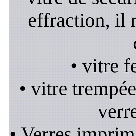
effraction, il
• vitre 
• vitre trempée
verr
• Verres imprim