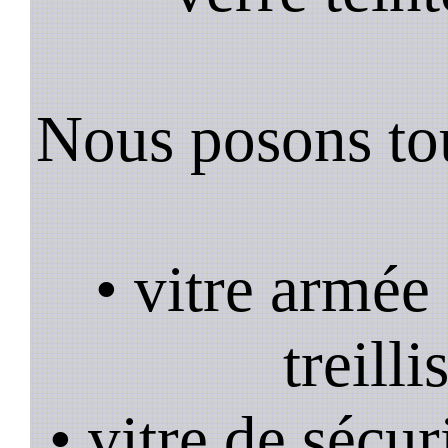
Nous posons tou
• vitre armée
treill
• vitre de sécur