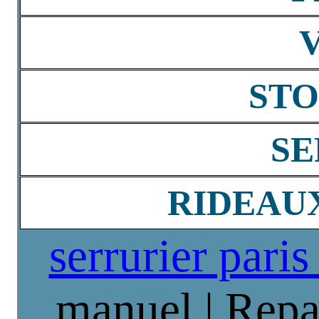
STO
SE
RIDEAU
serrurier paris
manuel | Repa