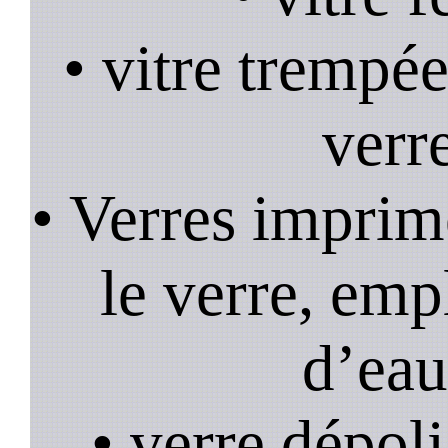
• vitre trempée
verr
• Verres imprim
le verre, emp
d’eau
• verre dépoli