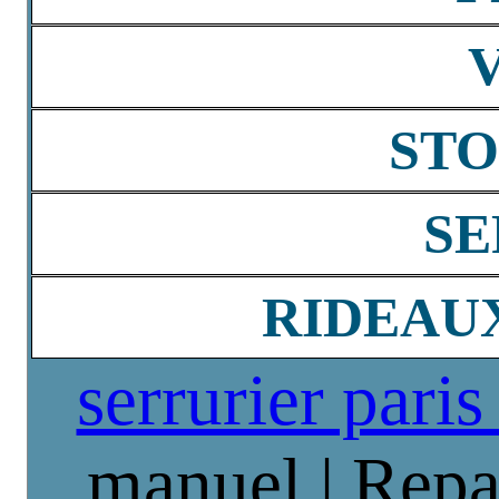
STO
SE
RIDEAU
serrurier paris
manuel | Repa