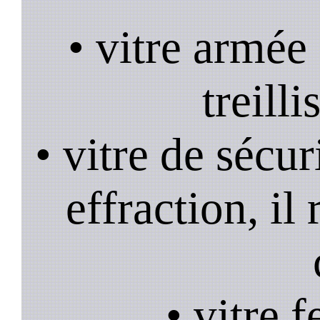
• vitre armée
treill
• vitre de sécur
effraction, il
• vitre 