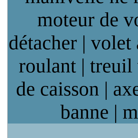
moteur de vo
détacher | volet
roulant | treuil
de caisson | axe
banne | m