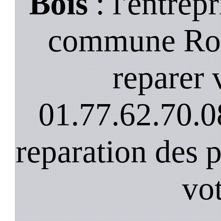
Bois
: l'entrepr
commune Ros
reparer v
01.77.62.70.0
reparation des 
vot