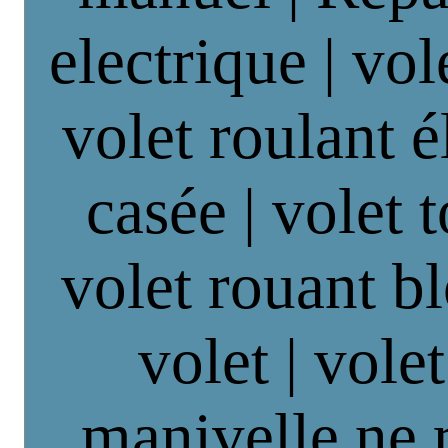
electrique | vol
volet roulant é
casée | volet 
volet rouant b
volet | vole
manivelle ne 