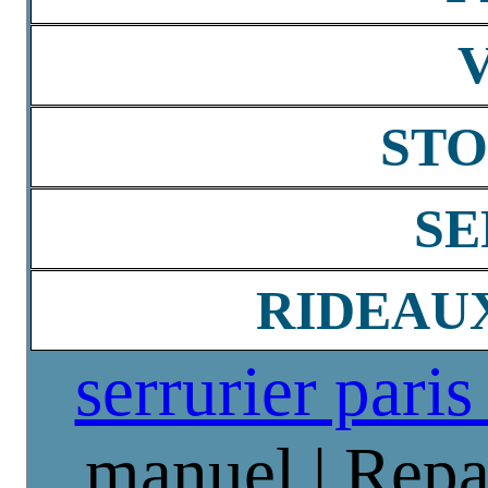
STO
SE
RIDEAU
serrurier paris
manuel | Repa