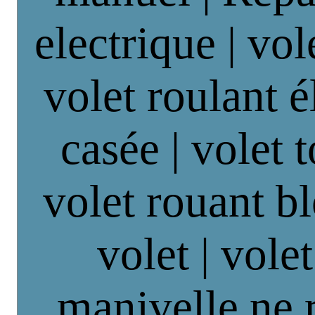
electrique | vol
volet roulant é
casée | volet 
volet rouant b
volet | vole
manivelle ne 