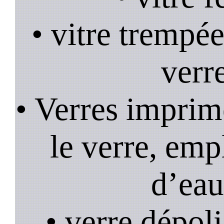
• vitre trempée
verr
• Verres imprim
le verre, emp
d’eau
• verre dépoli