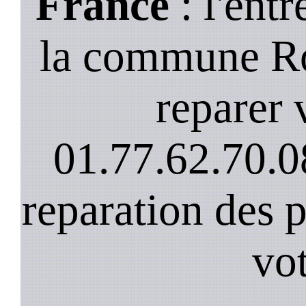
France
: l'entr
la commune Ro
reparer v
01.77.62.70.0
reparation des 
vot