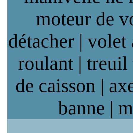
moteur de vo
détacher | volet
roulant | treuil
de caisson | axe
banne | m