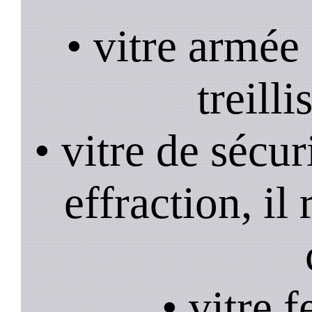
• vitre armée
treill
• vitre de sécur
effraction, il
• vitre 