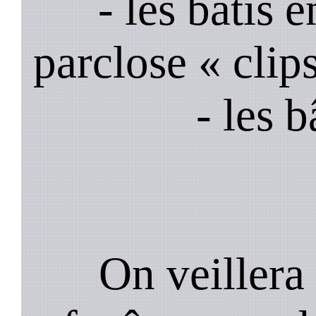
- les bâtis
parclose « clips
- les 
On veillera 