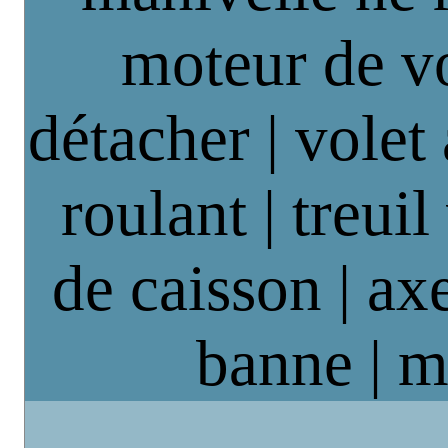
moteur de vo
détacher | volet
roulant | treuil
de caisson | axe
banne | m