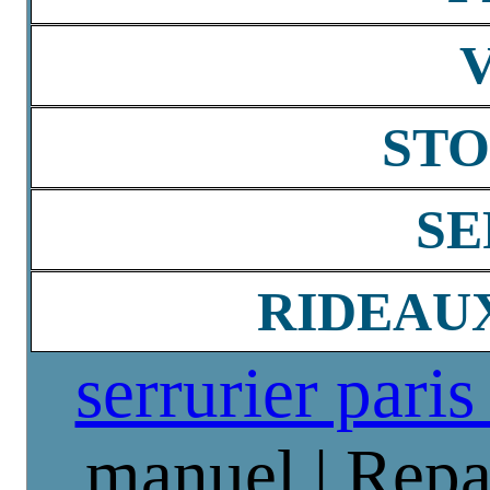
STO
SE
RIDEAU
serrurier paris
manuel | Repa