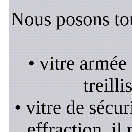
Nous posons tou
• vitre armée
treill
• vitre de sécur
effraction, il