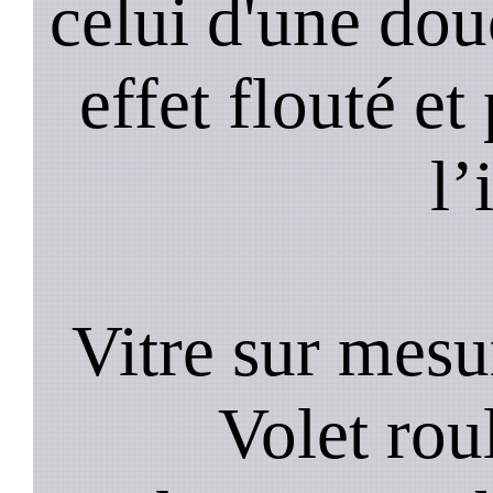
celui d'une do
effet flouté et
l’
Vitre sur mesur
Volet roul