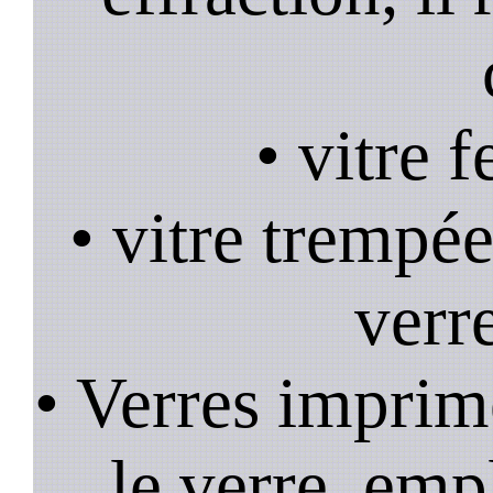
• vitre 
• vitre trempée
verr
• Verres imprim
le verre, emp