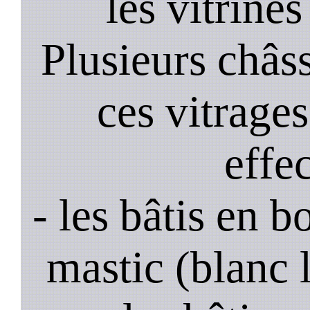
les vitrines
Plusieurs châss
ces vitrage
effe
- les bâtis en b
mastic (blanc 