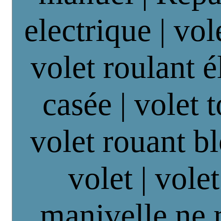
electrique | vol
volet roulant é
casée | volet 
volet rouant b
volet | vole
manivelle ne 