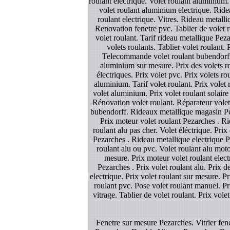
roulant electrique. Volet roulant aluminium. 
volet roulant aluminium electrique. Rideau
roulant electrique. Vitres. Rideau metall
Renovation fenetre pvc. Tablier de volet 
volet roulant. Tarif rideau metallique Pez
volets roulants. Tablier volet roulant. 
Telecommande volet roulant bubendorff. P
aluminium sur mesure. Prix des volets ro
électriques. Prix volet pvc. Prix volets r
aluminium. Tarif volet roulant. Prix vole
volet aluminium. Prix volet roulant solair
Rénovation volet roulant. Réparateur volet
bubendorff. Rideaux metallique magasin Pez
Prix moteur volet roulant Pezarches . Rid
roulant alu pas cher. Volet éléctrique. Prix
Pezarches . Rideau metallique electrique Pez
roulant alu ou pvc. Volet roulant alu moto
mesure. Prix moteur volet roulant elect
Pezarches . Prix volet roulant alu. Prix d
electrique. Prix volet roulant sur mesure. Pr
roulant pvc. Pose volet roulant manuel. Pr
vitrage. Tablier de volet roulant. Prix vole
Fenetre sur mesure Pezarches. Vitrier fene