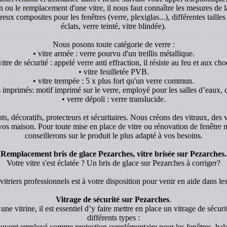
ion ou le remplacement d'une vitre, il nous faut connaître les mesures de l
x composites pour les fenêtres (verre, plexiglas...), différentes tailles 
éclats, verre teinté, vitre blindée).
Nous posons toute catégorie de verre :
• vitre armée : verre pourvu d'un treillis métallique.
vitre de sécurité : appelé verre anti effraction, il résiste au feu et aux cho
• vitre feuilletée PVB.
• vitre trempée : 5 x plus fort qu'un verre commun.
s imprimés: motif imprimé sur le verre, employé pour les salles d’eaux, c
• verre dépoli : verre translucide.
ants, décoratifs, protecteurs et sécuritaires. Nous créons des vitraux, des
 vos maison. Pour toute mise en place de vitre ou rénovation de fenêtre
conseillerons sur le produit le plus adapté à vos besoins.
Remplacement bris de glace Pezarches, vitre brisée sur Pezarches.
Votre vitre s'est éclatée ? Un bris de glace sur Pezarches à corriger?
itriers professionnels est à votre disposition pour venir en aide dans les
Vitrage de sécurité sur Pezarches
.
une vitrine, il est essentiel d’y faire mettre en place un vitrage de sécurit
différents types :
souvent employé comme protection supplémentaire pour les fenêtres, balc