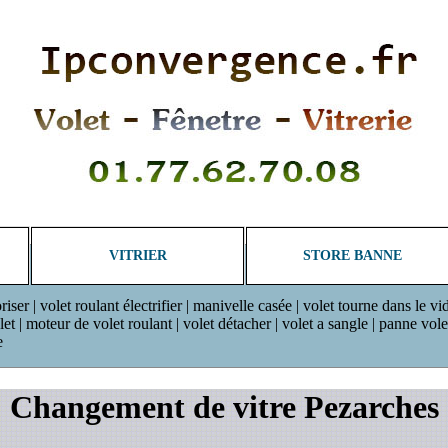
VITRIER
STORE BANNE
riser | volet roulant électrifier | manivelle casée | volet tourne dans le vi
 | moteur de volet roulant | volet détacher | volet a sangle | panne volet r
e
Changement de vitre Pezarches