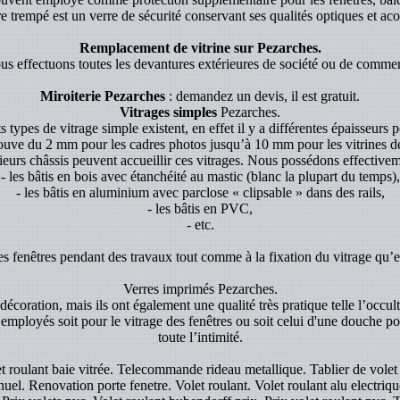
re trempé est un verre de sécurité conservant ses qualités optiques et aco
Remplacement de vitrine sur Pezarches.
s effectuons toutes les devantures extérieures de société ou de comme
Miroiterie Pezarches
: demandez un devis, il est gratuit.
Vitrages simples
Pezarches.
s types de vitrage simple existent, en effet il y a différentes épaisseurs p
rouve du 2 mm pour les cadres photos jusqu’à 10 mm pour les vitrines de p
ieurs châssis peuvent accueillir ces vitrages. Nous possédons effectivem
- les bâtis en bois avec étanchéité au mastic (blanc la plupart du temps),
- les bâtis en aluminium avec parclose « clipsable » dans des rails,
- les bâtis en PVC,
- etc.
es fenêtres pendant des travaux tout comme à la fixation du vitrage qu’el
Verres imprimés Pezarches.
écoration, mais ils ont également une qualité très pratique telle l’occul
 employés soit pour le vitrage des fenêtres ou soit celui d'une douche pou
toute l’intimité.
let roulant baie vitrée. Telecommande rideau metallique. Tablier de vol
uel. Renovation porte fenetre. Volet roulant. Volet roulant alu electrique.