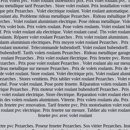
Prix volets pvc. Volet roulant bubendorff prix. Prix volet roulant pvc. T
 metallique tarif Pezarches . Store volet roulant. Prix installation vole
ique prix Pezarches . Volet electrique roulant. Volet roulant automatique
roulant alu. Probleme rideau metallique Pezarches . Rideau métallique Pe
arches . Volet roulant aluminium electrique. Pose rideau metallique. Vole
Prix volet bois. Prix volets roulant. Pose volets roulants. Volet roulant 
rix volet roulant alu electrique. Volet roulant cassé. Tbs volet roulant.
ulants. Réparer volet roulant Pezarches . Prix volet roulant aluminium. 
oulants aluminium electriques. Prix moyen volet roulant Pezarches . Prix v
t roulant motorisé. Telecommande bubendorff. Volet roulant bubendorff. R
e bubendorff. Tarifs volets roulants Pezarches . Rideau metallique garage
 roulant Pezarches . Prix volet roulant électrique. Prix fenetre pvc. Re
arches . Prix pose volet roulant Pezarches . Volet roulant alu sur mes
eau metallique sur mesure Pezarches . Prix de volets roulants. Prix de v
 de volet roulant. Store roulant. Volet électrique prix. Volet roulant alu
arches . Stores venitiens. Prix tablier volet roulant Pezarches . Volet r
risé. Pose volet roulant. Pose porte fenetre. Réparation volets roulants P
rique Pezarches . Prix moteur volet roulant bubendorff Pezarches . Prix 
e volet roulant electrique. Store électrique. Reparation volet roulant elec
ix des volets roulants aluminium. Vitrerie. Prix volets roulants alu. Prix 
ix fenetre pvc renovation. Tarif fenetre pvc. Prix motorisation volet ro
t roulant pvc electrique. Prix fenetre sur mesure. Tablier alu volet roula
fenetre pvc avec volet roulant
tre pvc Pezarches. Poseur fenetre Pezarches. Sos vitrier Pezarches. Insta