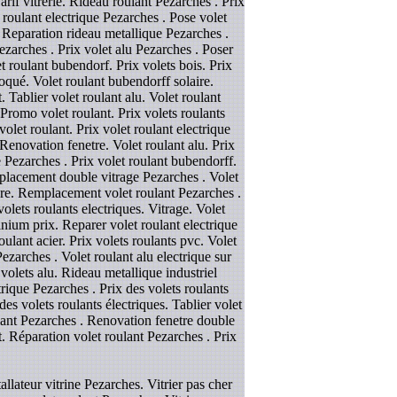
arif vitrerie. Rideau roulant Pezarches . Prix
t roulant electrique Pezarches . Pose volet
. Reparation rideau metallique Pezarches .
zarches . Prix volet alu Pezarches . Poser
t roulant bubendorf. Prix volets bois. Prix
bloqué. Volet roulant bubendorff solaire.
 Tablier volet roulant alu. Volet roulant
Promo volet roulant. Prix volets roulants
olet roulant. Prix volet roulant electrique
enovation fenetre. Volet roulant alu. Prix
 Pezarches . Prix volet roulant bubendorff.
mplacement double vitrage Pezarches . Volet
ure. Remplacement volet roulant Pezarches .
olets roulants electriques. Vitrage. Volet
minium prix. Reparer volet roulant electrique
oulant acier. Prix volets roulants pvc. Volet
ezarches . Volet roulant alu electrique sur
volets alu. Rideau metallique industriel
trique Pezarches . Prix des volets roulants
des volets roulants électriques. Tablier volet
ulant Pezarches . Renovation fenetre double
nt. Réparation volet roulant Pezarches . Prix
llateur vitrine Pezarches. Vitrier pas cher