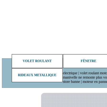
VOLET ROULANT
FÊNETRE
electrique | volet roulant moto
RIDEAUX METALLIQUE
manivelle ne remonte plus volet
store banne | moteur en pann