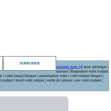
SERRURIER
serrurier paris 18
store electrique |
manuel | Reparation volet roulant
de | volet rouant bloquer | motorisation volet | volet roulant bloquer |
oulant | treuil volet roulant | sortie de caisson | axe volet roulant |