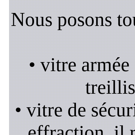
Nous posons tou
• vitre armée
treill
• vitre de sécur
effraction, il