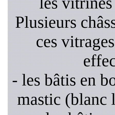
les vitrines
Plusieurs châss
ces vitrage
effe
- les bâtis en b
mastic (blanc 