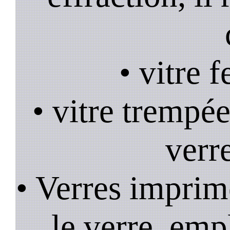
• vitre 
• vitre trempée
verr
• Verres imprim
le verre, emp