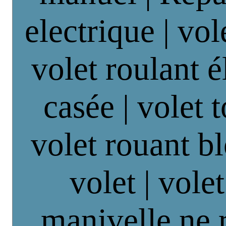
electrique | vol
volet roulant é
casée | volet 
volet rouant b
volet | vole
manivelle ne 