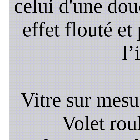
celui d'une do
effet flouté et
l’
Vitre sur mesur
Volet roul