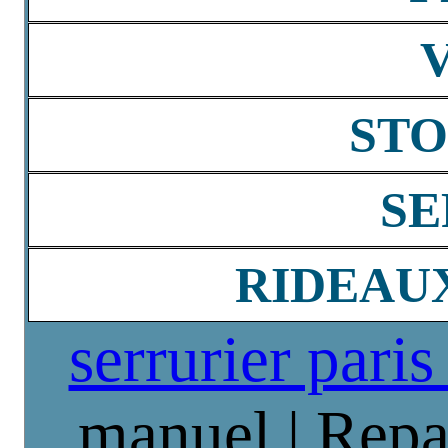
STO
SE
RIDEAU
serrurier paris
manuel | Repa