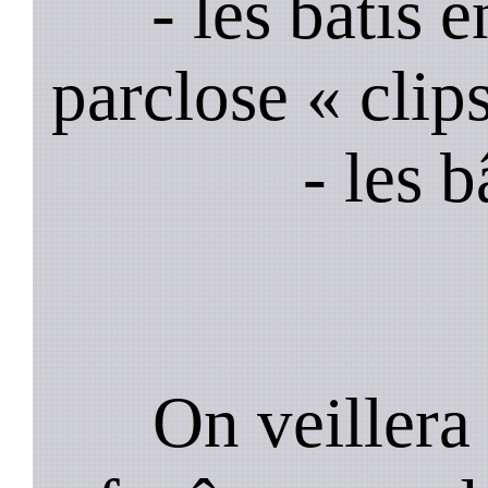
- les bâtis
parclose « clips
- les 
On veillera 