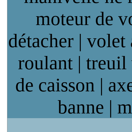
moteur de vo
détacher | volet
roulant | treuil
de caisson | axe
banne | m