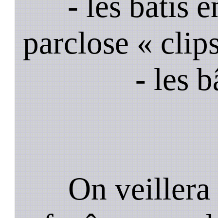
- les bâtis
parclose « clips
- les 
On veillera 