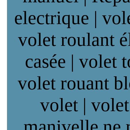
electrique | vol
volet roulant é
casée | volet 
volet rouant b
volet | vole
manivelle ne 