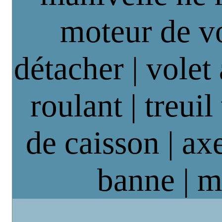
moteur de vo
détacher | volet
roulant | treuil
de caisson | axe
banne | m