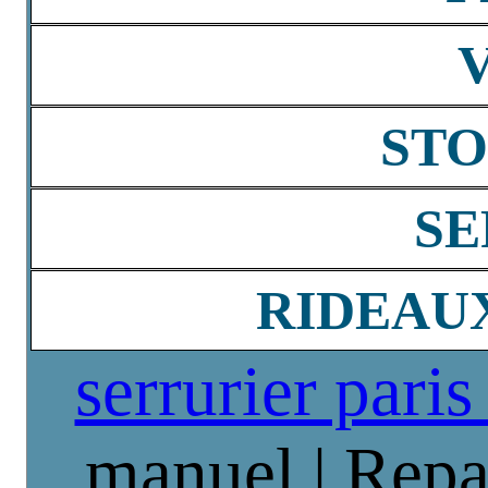
STO
SE
RIDEAU
serrurier paris
manuel | Repa