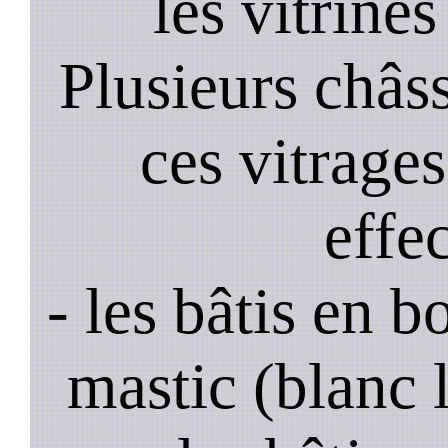
les vitrines
Plusieurs châss
ces vitrage
effe
- les bâtis en b
mastic (blanc 