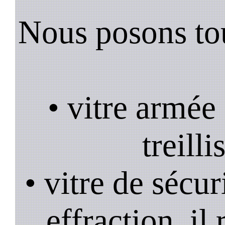
Nous posons tou
• vitre armée
treill
• vitre de sécur
effraction, il