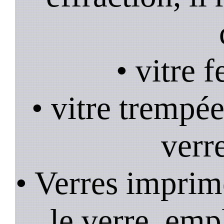
• vitre 
• vitre trempée
verr
• Verres imprim
le verre, emp