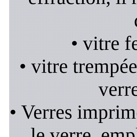
• vitre 
• vitre trempée
verr
• Verres imprim
le verre, emp