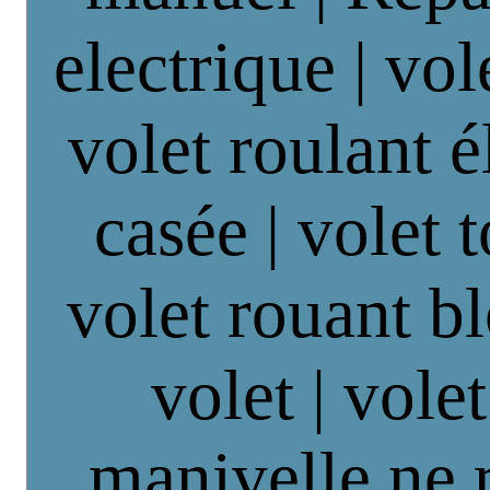
electrique | vol
volet roulant é
casée | volet 
volet rouant b
volet | vole
manivelle ne 