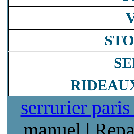
STO
SE
RIDEAU
serrurier paris
manuel | Repa