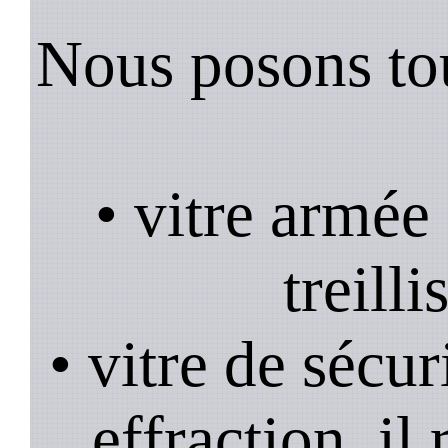
Nous posons tou
• vitre armée
treill
• vitre de sécur
effraction, il