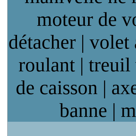
moteur de vo
détacher | volet
roulant | treuil
de caisson | axe
banne | m