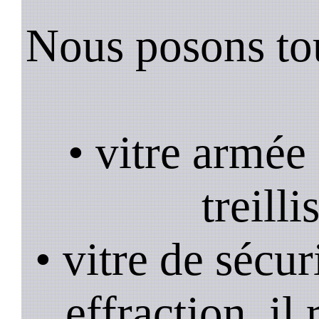
Nous posons tou
• vitre armée
treill
• vitre de sécur
effraction, il