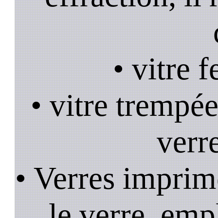
• vitre 
• vitre trempée
verr
• Verres imprim
le verre, emp