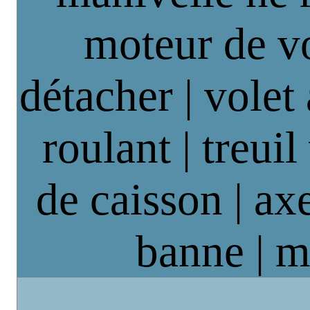
moteur de vo
détacher | volet
roulant | treuil
de caisson | axe
banne | m