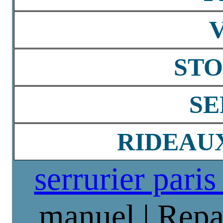
STO
SE
RIDEAU
serrurier paris
manuel | Repa