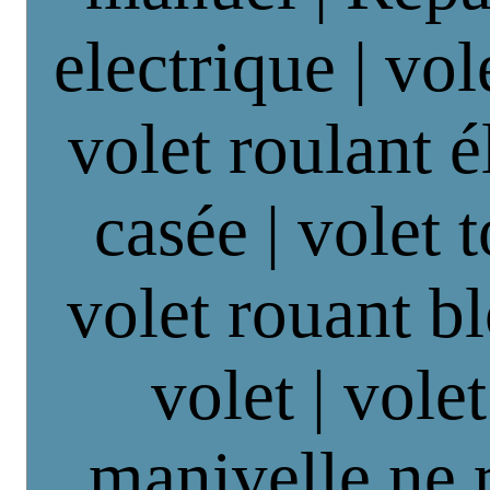
electrique | vol
volet roulant é
casée | volet 
volet rouant b
volet | vole
manivelle ne 