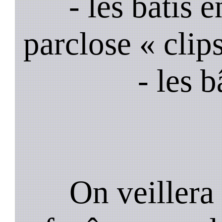
- les bâtis
parclose « clips
- les 
On veillera 