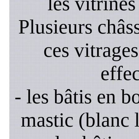
les vitrines
Plusieurs châss
ces vitrage
effe
- les bâtis en b
mastic (blanc 