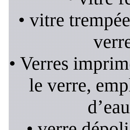
• vitre trempée
verr
• Verres imprim
le verre, emp
d’eau
• verre dépoli