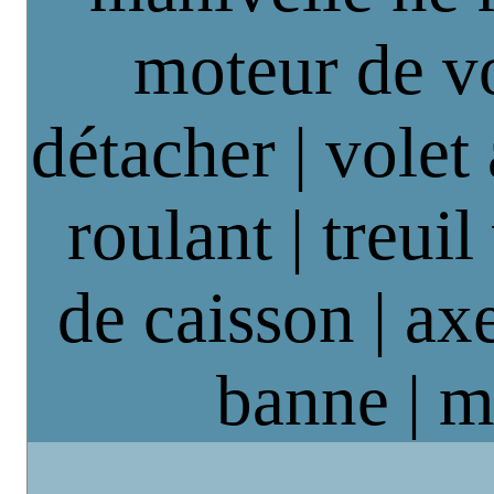
moteur de vo
détacher | volet
roulant | treuil
de caisson | axe
banne | m