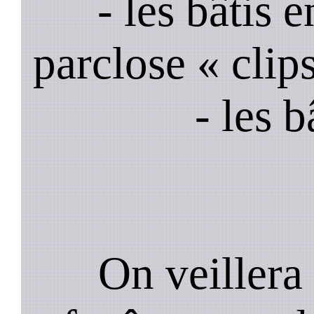
- les bâtis
parclose « clips
- les 
On veillera 