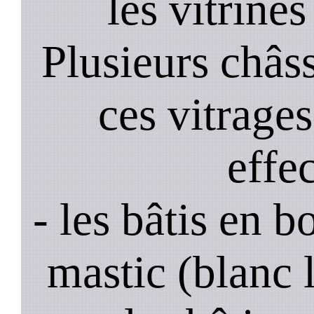
les vitrines
Plusieurs châss
ces vitrage
effe
- les bâtis en b
mastic (blanc 