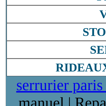
STO
SE
RIDEAU
serrurier paris
manuel | Repa