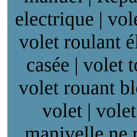
electrique | vol
volet roulant é
casée | volet 
volet rouant b
volet | vole
manivelle ne 