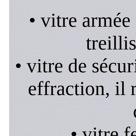
• vitre armée
treill
• vitre de sécur
effraction, il
• vitre 