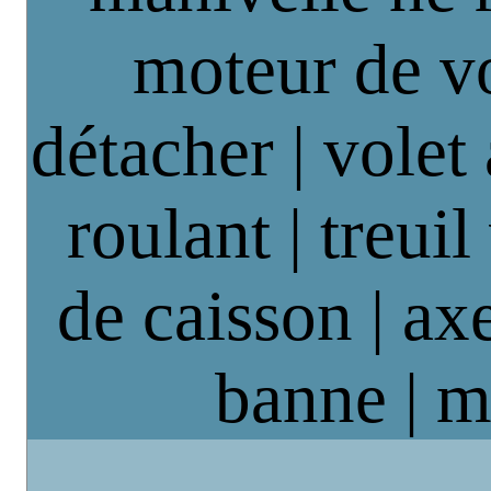
moteur de vo
détacher | volet
roulant | treuil
de caisson | axe
banne | m