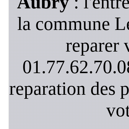
Aubry
: l'entr
la commune Le
reparer v
01.77.62.70.0
reparation des 
vot