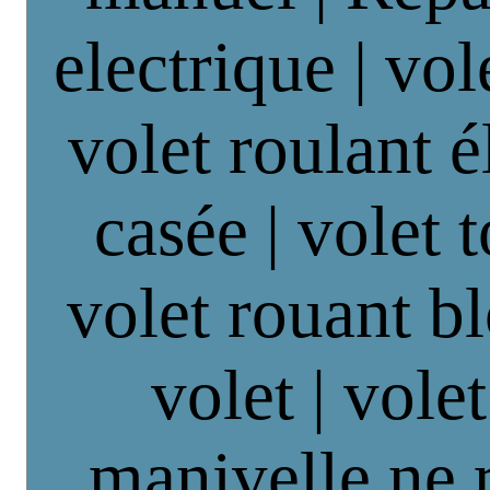
electrique | vol
volet roulant é
casée | volet 
volet rouant b
volet | vole
manivelle ne 