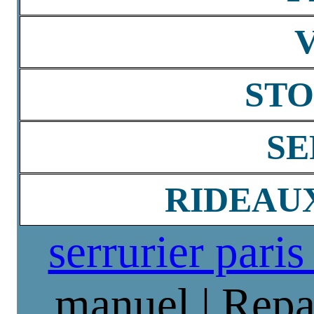
STO
SE
RIDEAU
serrurier paris
manuel | Repa