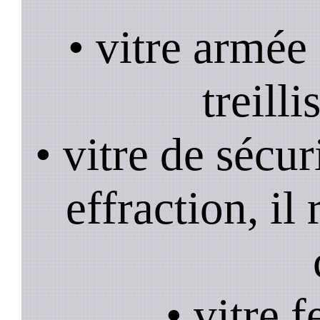
• vitre armée
treill
• vitre de sécur
effraction, il
• vitre 