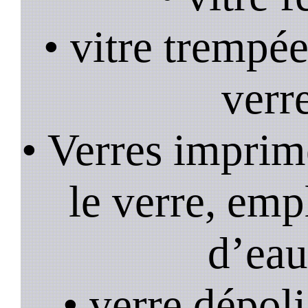
• vitre trempée
verr
• Verres imprim
le verre, emp
d’eau
• verre dépoli