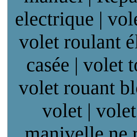
electrique | vol
volet roulant é
casée | volet 
volet rouant b
volet | vole
manivelle ne 