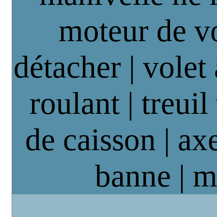
moteur de vo
détacher | volet
roulant | treuil
de caisson | axe
banne | m