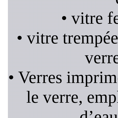
• vitre 
• vitre trempée
verr
• Verres imprim
le verre, emp
d’eau