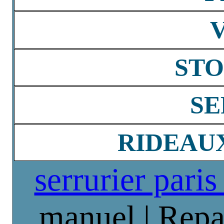
STO
SE
RIDEAU
serrurier paris
manuel | Repa