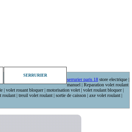
SERRURIER
serrurier paris 18
store electrique |
manuel | Reparation volet roulant
de | volet rouant bloquer | motorisation volet | volet roulant bloquer |
oulant | treuil volet roulant | sortie de caisson | axe volet roulant |