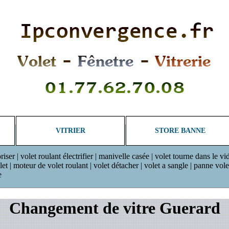
VITRIER
STORE BANNE
riser | volet roulant électrifier | manivelle casée | volet tourne dans le vi
 | moteur de volet roulant | volet détacher | volet a sangle | panne volet r
e
Changement de vitre Guerard