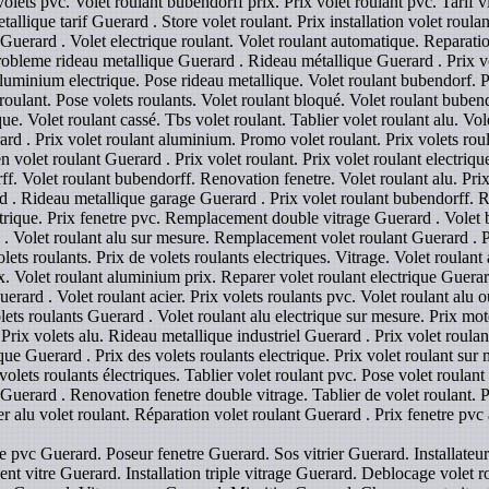
olets pvc. Volet roulant bubendorff prix. Prix volet roulant pvc. Tarif v
llique tarif Guerard . Store volet roulant. Prix installation volet roula
x Guerard . Volet electrique roulant. Volet roulant automatique. Reparat
Probleme rideau metallique Guerard . Rideau métallique Guerard . Prix vo
luminium electrique. Pose rideau metallique. Volet roulant bubendorf. Pri
s roulant. Pose volets roulants. Volet roulant bloqué. Volet roulant bub
que. Volet roulant cassé. Tbs volet roulant. Tablier volet roulant alu. V
ard . Prix volet roulant aluminium. Promo volet roulant. Prix volets roula
volet roulant Guerard . Prix volet roulant. Prix volet roulant electriqu
 Volet roulant bubendorff. Renovation fenetre. Volet roulant alu. Prix 
rd . Rideau metallique garage Guerard . Prix volet roulant bubendorff. R
ectrique. Prix fenetre pvc. Remplacement double vitrage Guerard . Vole
 . Volet roulant alu sur mesure. Remplacement volet roulant Guerard . 
ets roulants. Prix de volets roulants electriques. Vitrage. Volet roulant a
rix. Volet roulant aluminium prix. Reparer volet roulant electrique Guera
Guerard . Volet roulant acier. Prix volets roulants pvc. Volet roulant alu 
lets roulants Guerard . Volet roulant alu electrique sur mesure. Prix mot
rix volets alu. Rideau metallique industriel Guerard . Prix volet roulant 
ique Guerard . Prix des volets roulants electrique. Prix volet roulant sur
s volets roulants électriques. Tablier volet roulant pvc. Pose volet roulan
 Guerard . Renovation fenetre double vitrage. Tablier de volet roulant. Pr
r alu volet roulant. Réparation volet roulant Guerard . Prix fenetre pvc
e pvc Guerard. Poseur fenetre Guerard. Sos vitrier Guerard. Installateur
 vitre Guerard. Installation triple vitrage Guerard. Deblocage volet ro