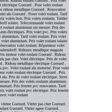
itrerie. Rideau roulant Guerard . Prix volet
nt electrique Guerard . Pose volet roulant
ion rideau metallique Guerard . Renovation
let alu Guerard . Poser volet roulant. Tarif
x volets bois. Prix volets roulants. Tablier
endorff solaire. Telecommande volet roulant
olet roulant aluminium sur mesure. Prix des
nts électriques. Prix volet pvc. Prix volets
e aluminium. Tarif volet roulant. Prix volet
volet aluminium. Prix volet roulant solaire
énovation volet roulant. Réparateur volet
t bubendorff. Rideaux metallique magasin
Prix moteur volet roulant Guerard . Rideau
lu pas cher. Volet éléctrique. Prix de volet
rd . Rideau metallique electrique Guerard .
ou pvc. Volet roulant alu motorisé. Pose volet
eur volet roulant electrique Guerard . Prix
alu. Prix de volet roulant electrique. Store
 mesure. Prix des volets roulants aluminium.
t manuel. Prix fenetre pvc renovation. Tarif
ix volet roulant pvc electrique. Prix fenetre
 avec volet roulant
 vitrine Guerard. Vitrier pas cher Guerard.
ulant Guerard. Vitrier agree Guerard.