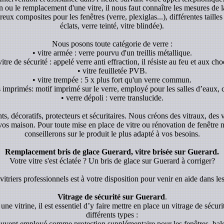
ion ou le remplacement d'une vitre, il nous faut connaître les mesures de l
x composites pour les fenêtres (verre, plexiglas...), différentes tailles 
éclats, verre teinté, vitre blindée).
Nous posons toute catégorie de verre :
• vitre armée : verre pourvu d'un treillis métallique.
vitre de sécurité : appelé verre anti effraction, il résiste au feu et aux cho
• vitre feuilletée PVB.
• vitre trempée : 5 x plus fort qu'un verre commun.
s imprimés: motif imprimé sur le verre, employé pour les salles d’eaux, c
• verre dépoli : verre translucide.
ants, décoratifs, protecteurs et sécuritaires. Nous créons des vitraux, des
 vos maison. Pour toute mise en place de vitre ou rénovation de fenêtre
conseillerons sur le produit le plus adapté à vos besoins.
Remplacement bris de glace Guerard, vitre brisée sur Guerard.
Votre vitre s'est éclatée ? Un bris de glace sur Guerard à corriger?
itriers professionnels est à votre disposition pour venir en aide dans les
Vitrage de sécurité sur Guerard
.
une vitrine, il est essentiel d’y faire mettre en place un vitrage de sécurit
différents types :
souvent employé comme protection supplémentaire pour les fenêtres, balc