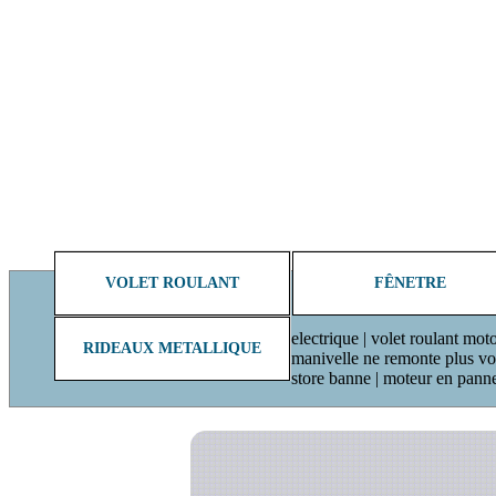
VOLET ROULANT
FÊNETRE
electrique | volet roulant moto
RIDEAUX METALLIQUE
manivelle ne remonte plus volet
store banne | moteur en pann