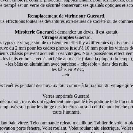
re trempé est un verre de sécurité conservant ses qualités optiques et aco
Remplacement de vitrine sur Guerard.
s effectuons toutes les devantures extérieures de société ou de comme
Miroiterie Guerard
: demandez un devis, il est gratuit.
Vitrages simples
Guerard.
s types de vitrage simple existent, en effet il y a différentes épaisseurs p
rouve du 2 mm pour les cadres photos jusqu’à 10 mm pour les vitrines de p
ieurs châssis peuvent accueillir ces vitrages. Nous possédons effectivem
- les bâtis en bois avec étanchéité au mastic (blanc la plupart du temps),
- les bâtis en aluminium avec parclose « clipsable » dans des rails,
- les bâtis en PVC,
- etc.
es fenêtres pendant des travaux tout comme à la fixation du vitrage qu’el
Verres imprimés Guerard.
écoration, mais ils ont également une qualité très pratique telle l’occul
 employés soit pour le vitrage des fenêtres ou soit celui d'une douche pou
toute l’intimité.
oulant baie vitrée. Telecommande rideau metallique. Tablier de volet ro
vation porte fenetre. Volet roulant. Volet roulant alu electrique. Volet ro