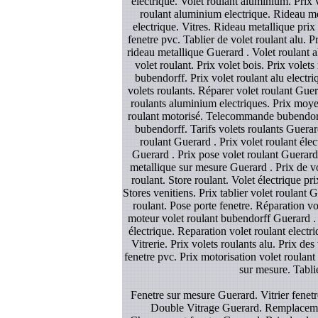
electrique. Volet roulant aluminium. Prix v
roulant aluminium electrique. Rideau meta
electrique. Vitres. Rideau metallique pri
fenetre pvc. Tablier de volet roulant alu. 
rideau metallique Guerard . Volet roulant a
volet roulant. Prix volet bois. Prix volet
bubendorff. Prix volet roulant alu electri
volets roulants. Réparer volet roulant Guer
roulants aluminium electriques. Prix moyen 
roulant motorisé. Telecommande bubendorff.
bubendorff. Tarifs volets roulants Guera
roulant Guerard . Prix volet roulant él
Guerard . Prix pose volet roulant Guerard
metallique sur mesure Guerard . Prix de vol
roulant. Store roulant. Volet électrique p
Stores venitiens. Prix tablier volet roulant 
roulant. Pose porte fenetre. Réparation vo
moteur volet roulant bubendorff Guerard . P
électrique. Reparation volet roulant electr
Vitrerie. Prix volets roulants alu. Prix de
fenetre pvc. Prix motorisation volet roulant
sur mesure. Tablie
Fenetre sur mesure Guerard. Vitrier fenetr
Double Vitrage Guerard. Remplacement