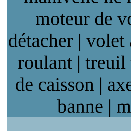
moteur de vo
détacher | volet
roulant | treuil
de caisson | axe
banne | m