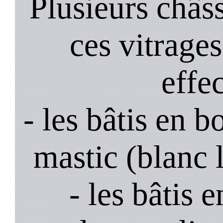
Plusieurs châss
ces vitrage
effe
- les bâtis en b
mastic (blanc 
- les bâtis