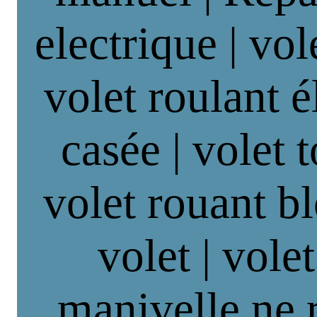
electrique | vol
volet roulant é
casée | volet 
volet rouant b
volet | vole
manivelle ne 