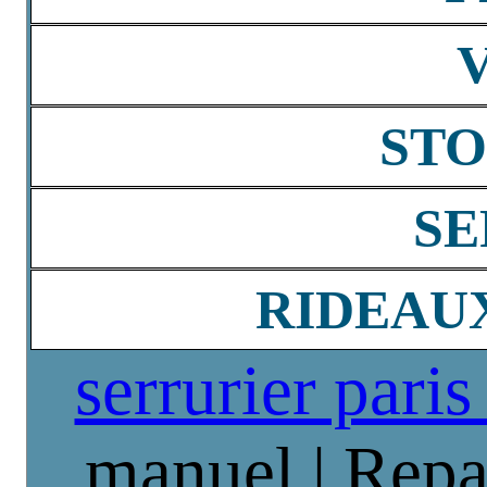
STO
SE
RIDEAU
serrurier paris
manuel | Repa