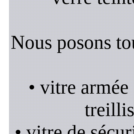
Nous posons tou
• vitre armée
treill
• vitre de sécur