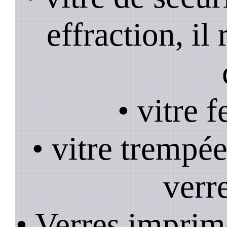
effraction, il
• vitre 
• vitre trempée
verr
• Verres imprim