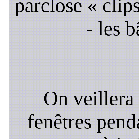
parclose « clips
- les 
On veillera 
fenêtres pend