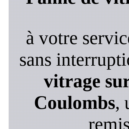
à votre servi
sans interrupt
vitrage su
Coulombs
,
remi