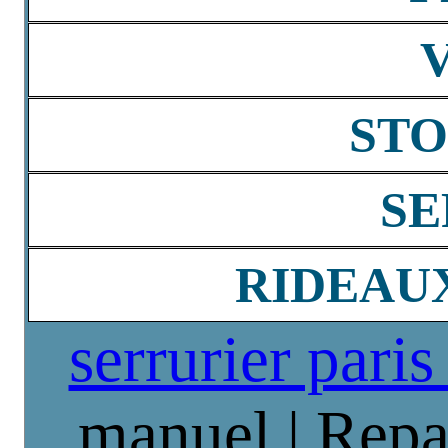
STO
SE
RIDEAU
serrurier paris
manuel | Repa