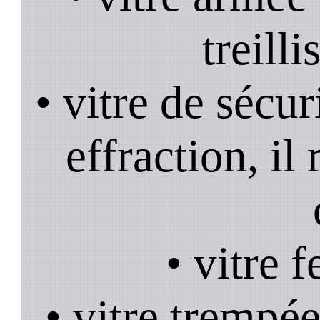
treill
• vitre de sécur
effraction, il
• vitre 
• vitre trempée