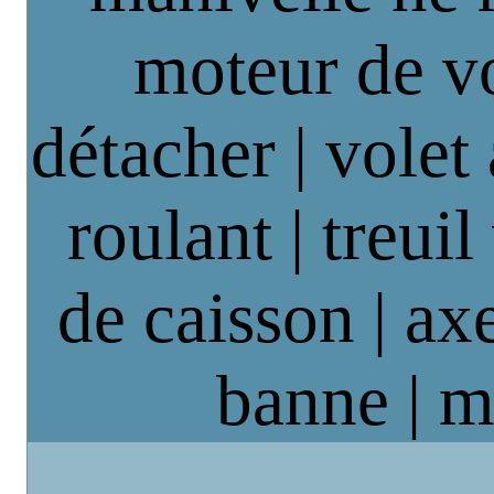
moteur de vo
détacher | volet
roulant | treuil
de caisson | axe
banne | m