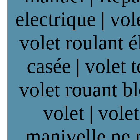
electrique | vol
volet roulant é
casée | volet 
volet rouant b
volet | vole
manivelle ne 