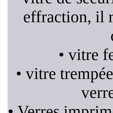
effraction, il
• vitre 
• vitre trempée
verr
• Verres imprim