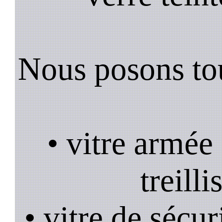
Nous posons tou
• vitre armée
treill
• vitre de sécur