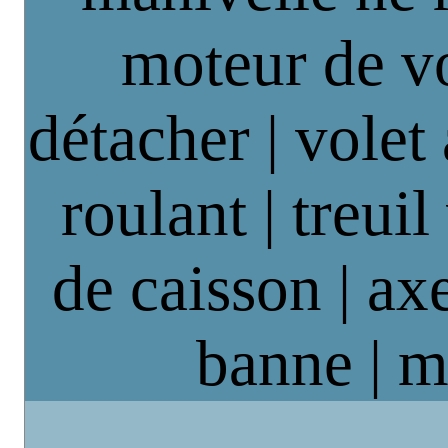
moteur de vo
détacher | volet
roulant | treuil
de caisson | axe
banne | m