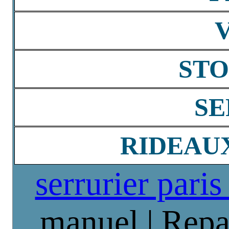
STO
SE
RIDEAU
serrurier paris
manuel | Repa