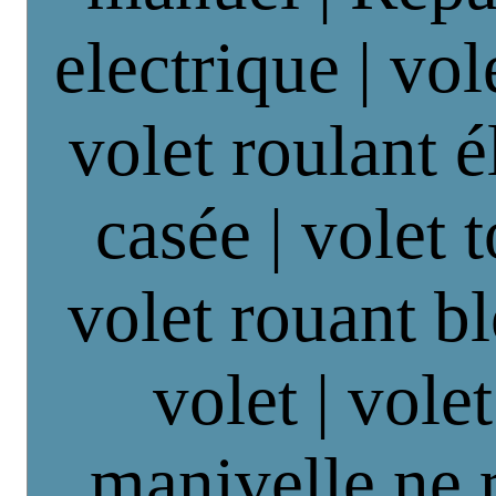
electrique | vol
volet roulant é
casée | volet 
volet rouant b
volet | vole
manivelle ne 