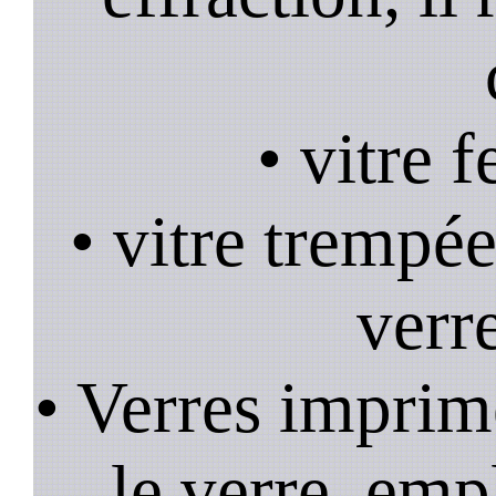
• vitre 
• vitre trempée
verr
• Verres imprim
le verre, emp