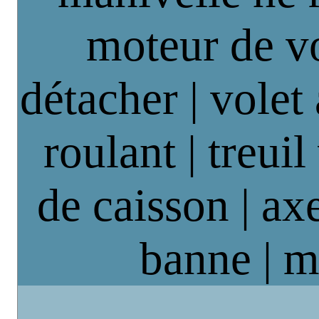
moteur de vo
détacher | volet
roulant | treuil
de caisson | axe
banne | m