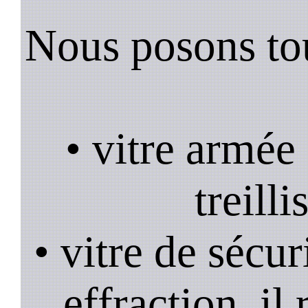
Nous posons tou
• vitre armée
treill
• vitre de sécur
effraction, il