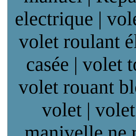
electrique | vol
volet roulant é
casée | volet 
volet rouant b
volet | vole
manivelle ne 