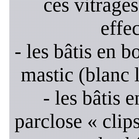
ces vitrage
effe
- les bâtis en b
mastic (blanc 
- les bâtis
parclose « clips