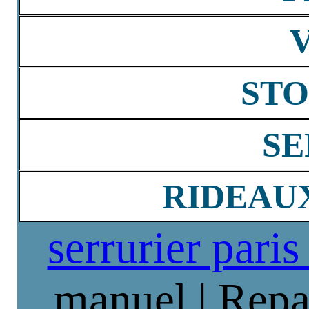
STO
SE
RIDEAU
serrurier paris
manuel | Repa