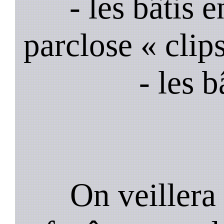
- les bâtis
parclose « clips
- les 
On veillera 