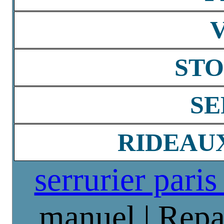
STO
SE
RIDEAU
serrurier paris
manuel | Repa