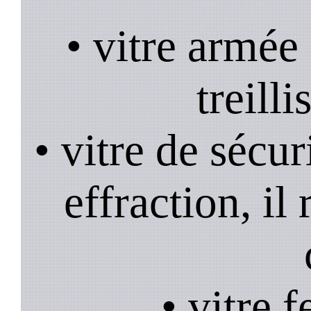
• vitre armée
treill
• vitre de sécur
effraction, il
• vitre 