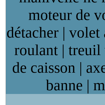
moteur de vo
détacher | volet
roulant | treuil
de caisson | axe
banne | m