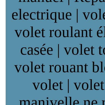
electrique | vol
volet roulant é
casée | volet 
volet rouant b
volet | vole
manivelle ne 