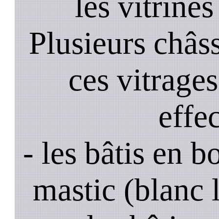
les vitrines
Plusieurs châss
ces vitrage
effe
- les bâtis en b
mastic (blanc 