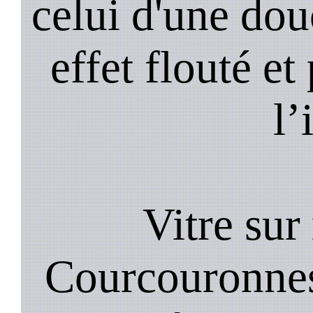
celui d'une do
effet flouté et
l’
Vitre sur
Courcouronnes 