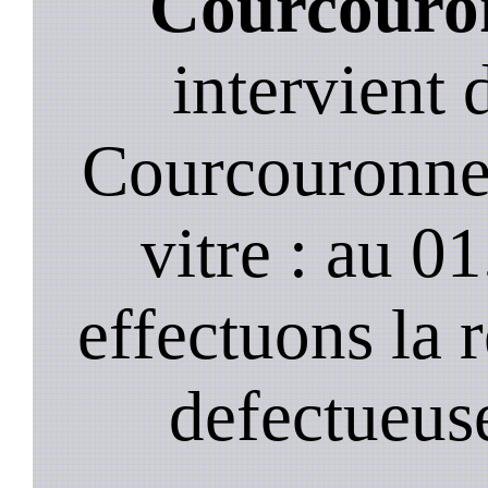
Courcouro
intervient
Courcouronnes
vitre : au 0
effectuons la 
defectueuse