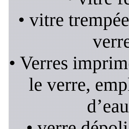
• vitre trempée
verr
• Verres imprim
le verre, emp
d’eau
• verre dépoli