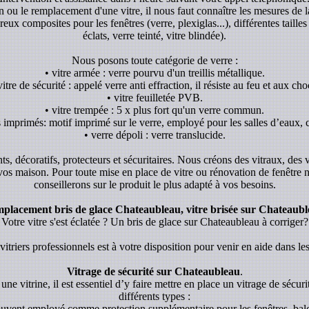
ion ou le remplacement d'une vitre, il nous faut connaître les mesures de l
x composites pour les fenêtres (verre, plexiglas...), différentes tailles 
éclats, verre teinté, vitre blindée).
Nous posons toute catégorie de verre :
• vitre armée : verre pourvu d'un treillis métallique.
vitre de sécurité : appelé verre anti effraction, il résiste au feu et aux cho
• vitre feuilletée PVB.
• vitre trempée : 5 x plus fort qu'un verre commun.
s imprimés: motif imprimé sur le verre, employé pour les salles d’eaux, c
• verre dépoli : verre translucide.
ants, décoratifs, protecteurs et sécuritaires. Nous créons des vitraux, des
 vos maison. Pour toute mise en place de vitre ou rénovation de fenêtre
conseillerons sur le produit le plus adapté à vos besoins.
placement bris de glace Chateaubleau, vitre brisée sur Chateaubl
Votre vitre s'est éclatée ? Un bris de glace sur Chateaubleau à corriger?
itriers professionnels est à votre disposition pour venir en aide dans les
Vitrage de sécurité sur Chateaubleau
.
une vitrine, il est essentiel d’y faire mettre en place un vitrage de sécurit
différents types :
souvent employé comme protection supplémentaire pour les fenêtres, balc