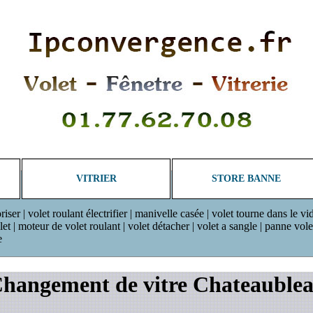
VITRIER
STORE BANNE
riser | volet roulant électrifier | manivelle casée | volet tourne dans le vi
 | moteur de volet roulant | volet détacher | volet a sangle | panne volet r
e
hangement de vitre Chateauble