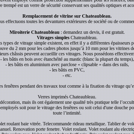
re trempé est un verre de sécurité conservant ses qualités optiques et aco
Remplacement de vitrine sur Chateaubleau.
s effectuons toutes les devantures extérieures de société ou de comme
Miroiterie Chateaubleau
: demandez un devis, il est gratuit.
Vitrages simples
Chateaubleau.
s types de vitrage simple existent, en effet il y a différentes épaisseurs p
rouve du 2 mm pour les cadres photos jusqu’à 10 mm pour les vitrines de p
ieurs châssis peuvent accueillir ces vitrages. Nous possédons effectivem
- les bâtis en bois avec étanchéité au mastic (blanc la plupart du temps),
- les bâtis en aluminium avec parclose « clipsable » dans des rails,
- les bâtis en PVC,
- etc.
es fenêtres pendant des travaux tout comme à la fixation du vitrage qu’el
Verres imprimés Chateaubleau.
écoration, mais ils ont également une qualité très pratique telle l’occul
 employés soit pour le vitrage des fenêtres ou soit celui d'une douche pou
toute l’intimité.
olet roulant baie vitrée. Telecommande rideau metallique. Tablier de v
nuel. Renovation porte fenetre. Volet roulant. Volet roulant alu electriqu