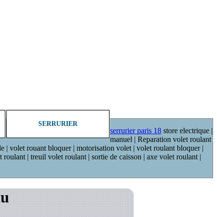
SERRURIER
serrurier paris 18
store electrique |
manuel | Reparation volet roulant
de | volet rouant bloquer | motorisation volet | volet roulant bloquer |
oulant | treuil volet roulant | sortie de caisson | axe volet roulant |
au