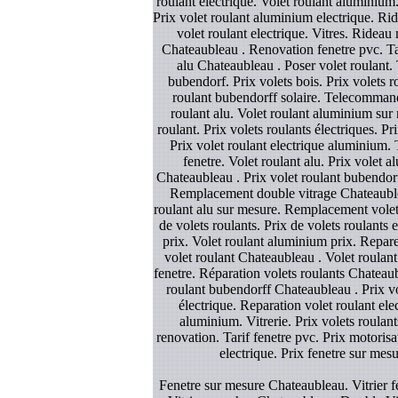
roulant electrique. Volet roulant aluminium.
Prix volet roulant aluminium electrique. Rid
volet roulant electrique. Vitres. Rideau
Chateaubleau . Renovation fenetre pvc. Ta
alu Chateaubleau . Poser volet roulant. 
bubendorf. Prix volets bois. Prix volets ro
roulant bubendorff solaire. Telecommande 
roulant alu. Volet roulant aluminium sur
roulant. Prix volets roulants électriques. P
Prix volet roulant electrique aluminium.
fenetre. Volet roulant alu. Prix volet 
Chateaubleau . Prix volet roulant bubendorf
Remplacement double vitrage Chateaublea
roulant alu sur mesure. Remplacement volet
de volets roulants. Prix de volets roulants e
prix. Volet roulant aluminium prix. Repare
volet roulant Chateaubleau . Volet roulant 
fenetre. Réparation volets roulants Chateaub
roulant bubendorff Chateaubleau . Prix vol
électrique. Reparation volet roulant ele
aluminium. Vitrerie. Prix volets roulant
renovation. Tarif fenetre pvc. Prix motorisa
electrique. Prix fenetre sur mes
Fenetre sur mesure Chateaubleau. Vitrier f