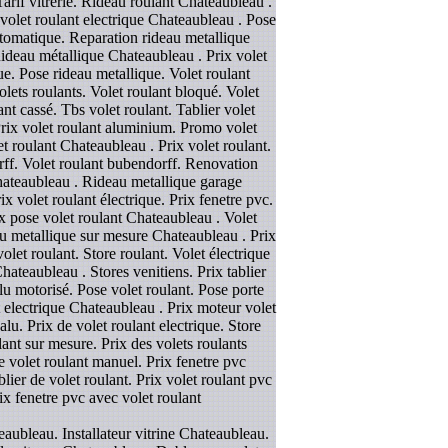
Tarif vitrerie. Rideau roulant Chateaubleau .
 volet roulant electrique Chateaubleau . Pose
automatique. Reparation rideau metallique
ideau métallique Chateaubleau . Prix volet
ue. Pose rideau metallique. Volet roulant
volets roulants. Volet roulant bloqué. Volet
nt cassé. Tbs volet roulant. Tablier volet
Prix volet roulant aluminium. Promo volet
et roulant Chateaubleau . Prix volet roulant.
rff. Volet roulant bubendorff. Renovation
 Chateaubleau . Rideau metallique garage
 volet roulant électrique. Prix fenetre pvc.
 pose volet roulant Chateaubleau . Volet
u metallique sur mesure Chateaubleau . Prix
volet roulant. Store roulant. Volet électrique
ateaubleau . Stores venitiens. Prix tablier
alu motorisé. Pose volet roulant. Pose porte
t electrique Chateaubleau . Prix moteur volet
lu. Prix de volet roulant electrique. Store
lant sur mesure. Prix des volets roulants
se volet roulant manuel. Prix fenetre pvc
lier de volet roulant. Prix volet roulant pvc
ix fenetre pvc avec volet roulant
aubleau. Installateur vitrine Chateaubleau.