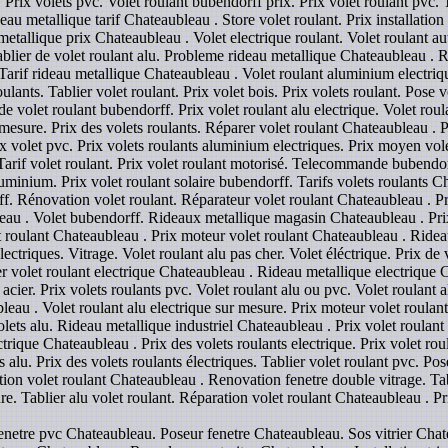
 Prix volets pvc. Volet roulant bubendorff prix. Prix volet roulant pvc. 
eau metallique tarif Chateaubleau . Store volet roulant. Prix installation
 metallique prix Chateaubleau . Volet electrique roulant. Volet roulant 
blier de volet roulant alu. Probleme rideau metallique Chateaubleau . R
Tarif rideau metallique Chateaubleau . Volet roulant aluminium electriq
ulants. Tablier volet roulant. Prix volet bois. Prix volets roulant. Pose 
volet roulant bubendorff. Prix volet roulant alu electrique. Volet roula
 mesure. Prix des volets roulants. Réparer volet roulant Chateaubleau . 
rix volet pvc. Prix volets roulants aluminium electriques. Prix moyen vol
 Tarif volet roulant. Prix volet roulant motorisé. Telecommande bubendo
aluminium. Prix volet roulant solaire bubendorff. Tarifs volets roulants
f. Rénovation volet roulant. Réparateur volet roulant Chateaubleau . Prix
u . Volet bubendorff. Rideaux metallique magasin Chateaubleau . Prix
 roulant Chateaubleau . Prix moteur volet roulant Chateaubleau . Ridea
lectriques. Vitrage. Volet roulant alu pas cher. Volet éléctrique. Prix de 
r volet roulant electrique Chateaubleau . Rideau metallique electrique Ch
acier. Prix volets roulants pvc. Volet roulant alu ou pvc. Volet roulant 
leau . Volet roulant alu electrique sur mesure. Prix moteur volet roulan
ets alu. Rideau metallique industriel Chateaubleau . Prix volet roulant a
ctrique Chateaubleau . Prix des volets roulants electrique. Prix volet rou
s alu. Prix des volets roulants électriques. Tablier volet roulant pvc. Po
tion volet roulant Chateaubleau . Renovation fenetre double vitrage. Tab
ure. Tablier alu volet roulant. Réparation volet roulant Chateaubleau . Pr
enetre pvc Chateaubleau. Poseur fenetre Chateaubleau. Sos vitrier Chate