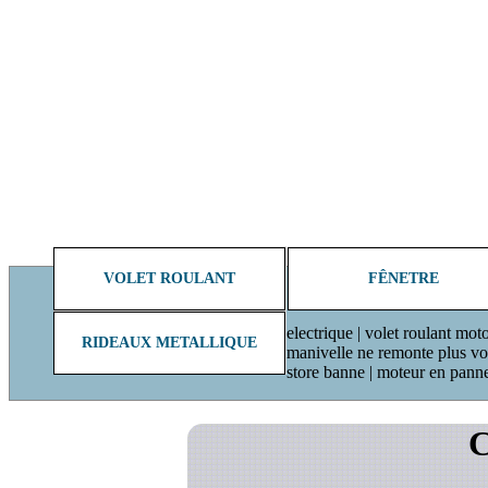
VOLET ROULANT
FÊNETRE
electrique | volet roulant moto
RIDEAUX METALLIQUE
manivelle ne remonte plus volet
store banne | moteur en pann
C