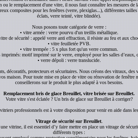
ion ou le remplacement d'une vitre, il nous faut connaître les mesures de l
x composites pour les fenêtres (verre, plexiglas...), différentes tailles 
éclats, verre teinté, vitre blindée).
Nous posons toute catégorie de verre :
• vitre armée : verre pourvu d'un treillis métallique.
vitre de sécurité : appelé verre anti effraction, il résiste au feu et aux cho
• vitre feuilletée PVB.
• vitre trempée : 5 x plus fort qu'un verre commun.
s imprimés: motif imprimé sur le verre, employé pour les salles d’eaux, c
• verre dépoli : verre translucide.
ants, décoratifs, protecteurs et sécuritaires. Nous créons des vitraux, des
 vos maison. Pour toute mise en place de vitre ou rénovation de fenêtre
conseillerons sur le produit le plus adapté à vos besoins.
Remplacement bris de glace Breuillet, vitre brisée sur Breuillet.
Votre vitre s'est éclatée ? Un bris de glace sur Breuillet à corriger?
itriers professionnels est à votre disposition pour venir en aide dans les
Vitrage de sécurité sur Breuillet
.
une vitrine, il est essentiel d’y faire mettre en place un vitrage de sécurit
différents types :
souvent employé comme protection supplémentaire pour les fenêtres, balc