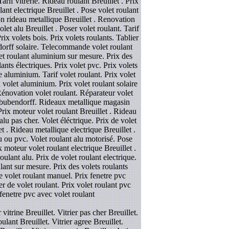
rif vitrerie. Rideau roulant Breuillet . Prix
lant electrique Breuillet . Pose volet roulant
on rideau metallique Breuillet . Renovation
let alu Breuillet . Poser volet roulant. Tarif
ix volets bois. Prix volets roulants. Tablier
endorff solaire. Telecommande volet roulant
olet roulant aluminium sur mesure. Prix des
ants électriques. Prix volet pvc. Prix volets
e aluminium. Tarif volet roulant. Prix volet
volet aluminium. Prix volet roulant solaire
 Rénovation volet roulant. Réparateur volet
et bubendorff. Rideaux metallique magasin
Prix moteur volet roulant Breuillet . Rideau
alu pas cher. Volet éléctrique. Prix de volet
t . Rideau metallique electrique Breuillet .
alu ou pvc. Volet roulant alu motorisé. Pose
x moteur volet roulant electrique Breuillet .
oulant alu. Prix de volet roulant electrique.
ulant sur mesure. Prix des volets roulants
se volet roulant manuel. Prix fenetre pvc
er de volet roulant. Prix volet roulant pvc
 fenetre pvc avec volet roulant
 vitrine Breuillet. Vitrier pas cher Breuillet.
lant Breuillet. Vitrier agree Breuillet.