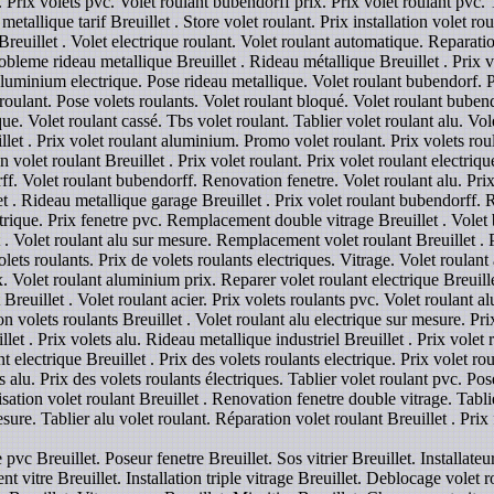
 Prix volets pvc. Volet roulant bubendorff prix. Prix volet roulant pvc. Ta
tallique tarif Breuillet . Store volet roulant. Prix installation volet rou
 Breuillet . Volet electrique roulant. Volet roulant automatique. Reparati
obleme rideau metallique Breuillet . Rideau métallique Breuillet . Prix vo
aluminium electrique. Pose rideau metallique. Volet roulant bubendorf. Pr
s roulant. Pose volets roulants. Volet roulant bloqué. Volet roulant bub
que. Volet roulant cassé. Tbs volet roulant. Tablier volet roulant alu. V
llet . Prix volet roulant aluminium. Promo volet roulant. Prix volets roul
volet roulant Breuillet . Prix volet roulant. Prix volet roulant electriqu
 Volet roulant bubendorff. Renovation fenetre. Volet roulant alu. Prix 
et . Rideau metallique garage Breuillet . Prix volet roulant bubendorff.
lectrique. Prix fenetre pvc. Remplacement double vitrage Breuillet . Vol
et . Volet roulant alu sur mesure. Remplacement volet roulant Breuillet . 
lets roulants. Prix de volets roulants electriques. Vitrage. Volet roulant 
ix. Volet roulant aluminium prix. Reparer volet roulant electrique Breuille
t Breuillet . Volet roulant acier. Prix volets roulants pvc. Volet roulant 
n volets roulants Breuillet . Volet roulant alu electrique sur mesure. Pri
et . Prix volets alu. Rideau metallique industriel Breuillet . Prix volet r
t electrique Breuillet . Prix des volets roulants electrique. Prix volet ro
s alu. Prix des volets roulants électriques. Tablier volet roulant pvc. Po
sation volet roulant Breuillet . Renovation fenetre double vitrage. Tabli
esure. Tablier alu volet roulant. Réparation volet roulant Breuillet . Prix
pvc Breuillet. Poseur fenetre Breuillet. Sos vitrier Breuillet. Installateur
vitre Breuillet. Installation triple vitrage Breuillet. Deblocage volet rou