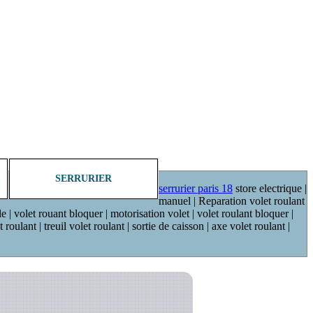
SERRURIER
serrurier paris 18
store electrique |
manuel | Reparation volet roulant
de | volet rouant bloquer | motorisation volet | volet roulant bloquer |
oulant | treuil volet roulant | sortie de caisson | axe volet roulant |