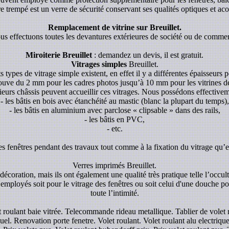
re trempé est un verre de sécurité conservant ses qualités optiques et aco
Remplacement de vitrine sur Breuillet.
s effectuons toutes les devantures extérieures de société ou de comme
Miroiterie Breuillet
: demandez un devis, il est gratuit.
Vitrages simples
Breuillet.
s types de vitrage simple existent, en effet il y a différentes épaisseurs p
rouve du 2 mm pour les cadres photos jusqu’à 10 mm pour les vitrines de p
ieurs châssis peuvent accueillir ces vitrages. Nous possédons effectivem
- les bâtis en bois avec étanchéité au mastic (blanc la plupart du temps),
- les bâtis en aluminium avec parclose « clipsable » dans des rails,
- les bâtis en PVC,
- etc.
es fenêtres pendant des travaux tout comme à la fixation du vitrage qu’el
Verres imprimés Breuillet.
écoration, mais ils ont également une qualité très pratique telle l’occul
 employés soit pour le vitrage des fenêtres ou soit celui d'une douche pou
toute l’intimité.
let roulant baie vitrée. Telecommande rideau metallique. Tablier de vol
uel. Renovation porte fenetre. Volet roulant. Volet roulant alu electrique.