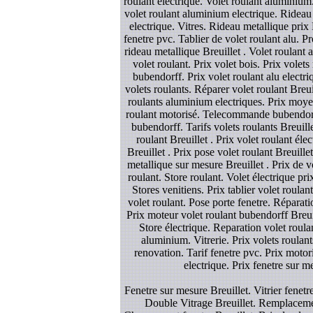
roulant electrique. Volet roulant aluminium.
volet roulant aluminium electrique. Rideau me
electrique. Vitres. Rideau metallique prix
fenetre pvc. Tablier de volet roulant alu. Pr
rideau metallique Breuillet . Volet roulant 
volet roulant. Prix volet bois. Prix volet
bubendorff. Prix volet roulant alu electri
volets roulants. Réparer volet roulant Breui
roulants aluminium electriques. Prix moyen 
roulant motorisé. Telecommande bubendorff.
bubendorff. Tarifs volets roulants Breuill
roulant Breuillet . Prix volet roulant é
Breuillet . Prix pose volet roulant Breuill
metallique sur mesure Breuillet . Prix de vo
roulant. Store roulant. Volet électrique pr
Stores venitiens. Prix tablier volet roulan
volet roulant. Pose porte fenetre. Réparatio
Prix moteur volet roulant bubendorff Breuill
Store électrique. Reparation volet roulan
aluminium. Vitrerie. Prix volets roulant
renovation. Tarif fenetre pvc. Prix motori
electrique. Prix fenetre sur m
Fenetre sur mesure Breuillet. Vitrier fenetre 
Double Vitrage Breuillet. Remplacement 