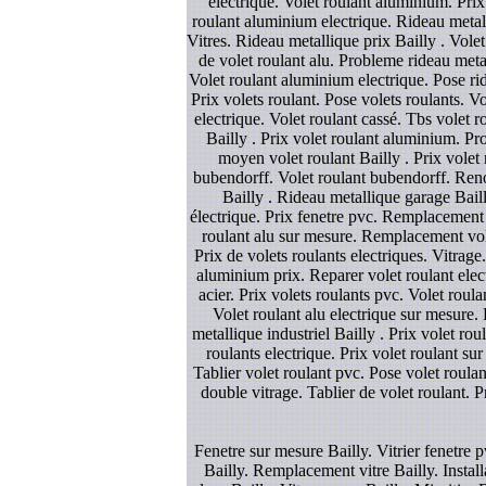
electrique. Volet roulant aluminium. Prix 
roulant aluminium electrique. Rideau metalliq
Vitres. Rideau metallique prix Bailly . Vole
de volet roulant alu. Probleme rideau metal
Volet roulant aluminium electrique. Pose ride
Prix volets roulant. Pose volets roulants. 
electrique. Volet roulant cassé. Tbs volet r
Bailly . Prix volet roulant aluminium. Pro
moyen volet roulant Bailly . Prix volet
bubendorff. Volet roulant bubendorff. Renov
Bailly . Rideau metallique garage Baill
électrique. Prix fenetre pvc. Remplacement 
roulant alu sur mesure. Remplacement volet
Prix de volets roulants electriques. Vitrage.
aluminium prix. Reparer volet roulant electr
acier. Prix volets roulants pvc. Volet roul
Volet roulant alu electrique sur mesure. 
metallique industriel Bailly . Prix volet rou
roulants electrique. Prix volet roulant sur
Tablier volet roulant pvc. Pose volet roulan
double vitrage. Tablier de volet roulant. P
Fenetre sur mesure Bailly. Vitrier fenetre pv
Bailly. Remplacement vitre Bailly. Install