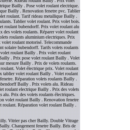
itrerie. Rideau roulant Bailly . Prix volet
trique Bailly . Pose volet roulant electrique.
ique Bailly . Renovation fenetre pvc. Tablier
et roulant. Tarif rideau metallique Bailly .
lants. Tablier volet roulant. Prix volet bois.
t roulant bubendorff. Prix volet roulant alu
ix des volets roulants. Réparer volet roulant
volets roulants aluminium electriques. Prix
rix volet roulant motorisé. Telecommande
t solaire bubendorff. Tarifs volets roulants
olet roulant Bailly . Prix volet roulant
lly . Prix pose volet roulant Bailly . Volet
ur mesure Bailly . Prix de volets roulants.
 roulant. Volet électrique prix. Volet roulant
 tablier volet roulant Bailly . Volet roulant
fenetre. Réparation volets roulants Bailly .
ubendorff Bailly . Prix volets alu. Rideau
et roulant electrique Bailly . Prix des volets
s alu. Prix des volets roulants électriques.
ion volet roulant Bailly . Renovation fenetre
t roulant. Réparation volet roulant Bailly .
ailly. Vitrier pas cher Bailly. Double Vitrage
 Bailly. Changement fenetre Bailly. Bris de