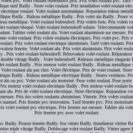
volets pvc. Volet roulant bubendorff prix. Prix volet roulant pvc. Tarif v
ue tarif Bailly . Store volet roulant. Prix installation volet roulant elec
t electrique roulant. Volet roulant automatique. Reparation rideau metall
lique Bailly . Rideau métallique Bailly . Prix volet alu Bailly . Poser vol
au metallique. Volet roulant bubendorf. Prix volets bois. Prix volets rou
Volet roulant bloqué. Volet roulant bubendorff solaire. Telecommande vole
oulant. Tablier volet roulant alu. Volet roulant aluminium sur mesure. Pr
mo volet roulant. Prix volets roulants électriques. Prix volet pvc. Prix 
 roulant. Prix volet roulant electrique aluminium. Tarif volet roulant. P
ation fenetre. Volet roulant alu. Prix volet aluminium. Prix volet roulan
y . Prix volet roulant bubendorff. Rénovation volet roulant. Réparateur v
double vitrage Bailly . Volet bubendorff. Rideaux metallique magasin Bai
 roulant Bailly . Prix moteur volet roulant Bailly . Rideau metallique s
 Volet roulant alu pas cher. Volet éléctrique. Prix de volet roulant. Store
ique Bailly . Rideau metallique electrique Bailly . Stores venitiens. Prix
ant alu ou pvc. Volet roulant alu motorisé. Pose volet roulant. Pose porte 
Prix moteur volet roulant electrique Bailly . Prix moteur volet roulant b
lant alu. Prix de volet roulant electrique. Store électrique. Reparation vol
 mesure. Prix des volets roulants aluminium. Vitrerie. Prix volets roulant
t manuel. Prix fenetre pvc renovation. Tarif fenetre pvc. Prix motorisat
rix volet roulant pvc electrique. Prix fenetre sur mesure. Tablier alu vole
Prix fenetre pvc avec volet roulant
c Bailly. Poseur fenetre Bailly. Sos vitrier Bailly. Installateur vitrine B
ation triple vitrage Bailly. Deblocage volet roulant Bailly. Vitrier agree