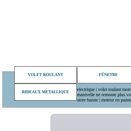
VOLET ROULANT
FÊNETRE
electrique | volet roulant moto
RIDEAUX METALLIQUE
manivelle ne remonte plus volet
store banne | moteur en pann