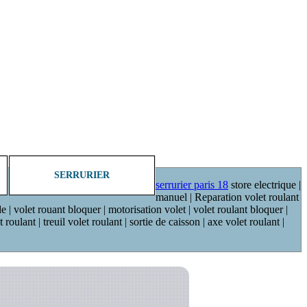
SERRURIER
serrurier paris 18
store electrique |
manuel | Reparation volet roulant
de | volet rouant bloquer | motorisation volet | volet roulant bloquer |
oulant | treuil volet roulant | sortie de caisson | axe volet roulant |