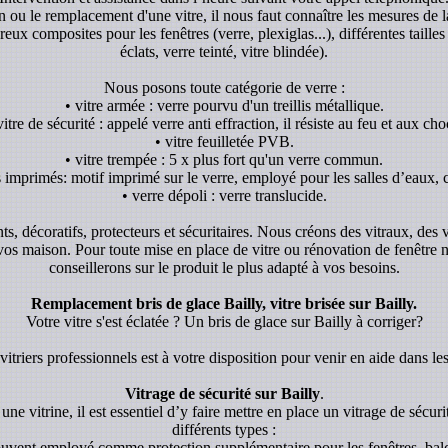
ion ou le remplacement d'une vitre, il nous faut connaître les mesures de l
x composites pour les fenêtres (verre, plexiglas...), différentes tailles 
éclats, verre teinté, vitre blindée).
Nous posons toute catégorie de verre :
• vitre armée : verre pourvu d'un treillis métallique.
vitre de sécurité : appelé verre anti effraction, il résiste au feu et aux cho
• vitre feuilletée PVB.
• vitre trempée : 5 x plus fort qu'un verre commun.
s imprimés: motif imprimé sur le verre, employé pour les salles d’eaux, c
• verre dépoli : verre translucide.
ants, décoratifs, protecteurs et sécuritaires. Nous créons des vitraux, des
 vos maison. Pour toute mise en place de vitre ou rénovation de fenêtre
conseillerons sur le produit le plus adapté à vos besoins.
Remplacement bris de glace Bailly, vitre brisée sur Bailly.
Votre vitre s'est éclatée ? Un bris de glace sur Bailly à corriger?
itriers professionnels est à votre disposition pour venir en aide dans les
Vitrage de sécurité sur Bailly
.
une vitrine, il est essentiel d’y faire mettre en place un vitrage de sécurit
différents types :
souvent employé comme protection supplémentaire pour les fenêtres, balc