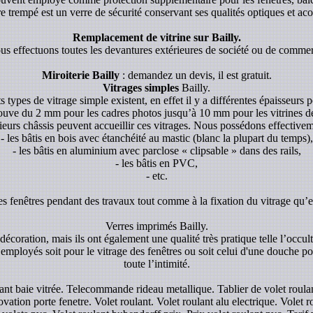
re trempé est un verre de sécurité conservant ses qualités optiques et aco
Remplacement de vitrine sur Bailly.
s effectuons toutes les devantures extérieures de société ou de comme
Miroiterie Bailly
: demandez un devis, il est gratuit.
Vitrages simples
Bailly.
s types de vitrage simple existent, en effet il y a différentes épaisseurs p
rouve du 2 mm pour les cadres photos jusqu’à 10 mm pour les vitrines de p
ieurs châssis peuvent accueillir ces vitrages. Nous possédons effectivem
- les bâtis en bois avec étanchéité au mastic (blanc la plupart du temps),
- les bâtis en aluminium avec parclose « clipsable » dans des rails,
- les bâtis en PVC,
- etc.
es fenêtres pendant des travaux tout comme à la fixation du vitrage qu’el
Verres imprimés Bailly.
écoration, mais ils ont également une qualité très pratique telle l’occul
 employés soit pour le vitrage des fenêtres ou soit celui d'une douche pou
toute l’intimité.
oulant baie vitrée. Telecommande rideau metallique. Tablier de volet rou
ation porte fenetre. Volet roulant. Volet roulant alu electrique. Volet ro