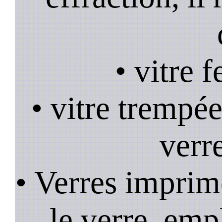
• vitre 
• vitre trempée
verr
• Verres imprim
le verre, emp