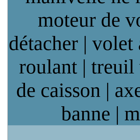
moteur de vo
détacher | volet
roulant | treuil
de caisson | axe
banne | m