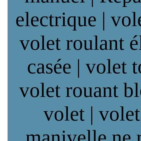
electrique | vol
volet roulant é
casée | volet 
volet rouant b
volet | vole
manivelle ne 