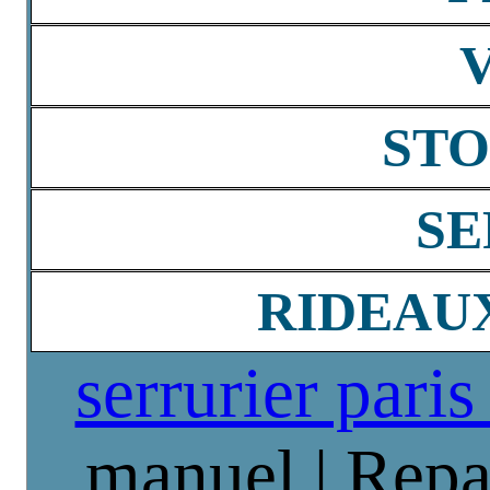
STO
SE
RIDEAU
serrurier paris
manuel | Repa