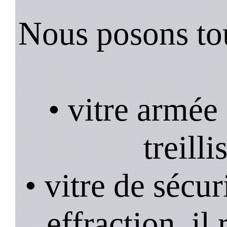
Nous posons tou
• vitre armée
treill
• vitre de sécur
effraction, il