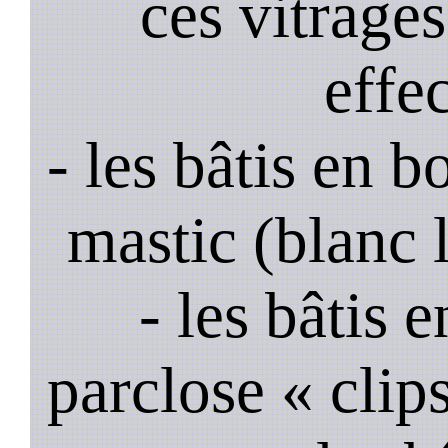
ces vitrage
effe
- les bâtis en b
mastic (blanc 
- les bâtis
parclose « clips