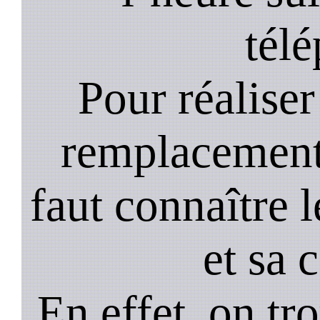
tél
Pour réaliser 
remplacement 
faut connaître l
et sa 
En effet, on tr