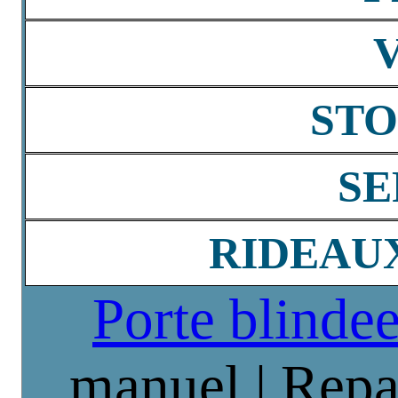
STO
SE
RIDEAU
Porte blinde
manuel | Repa