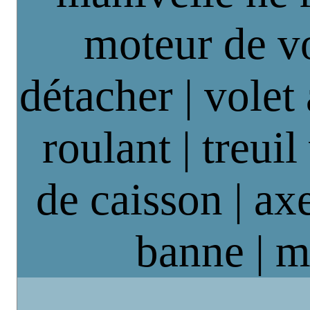
moteur de vo
détacher | volet
roulant | treuil
de caisson | axe
banne | m