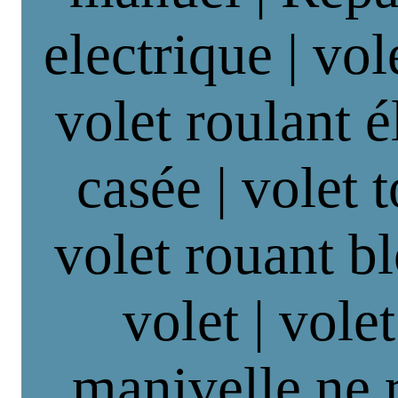
electrique | vol
volet roulant é
casée | volet 
volet rouant b
volet | vole
manivelle ne 