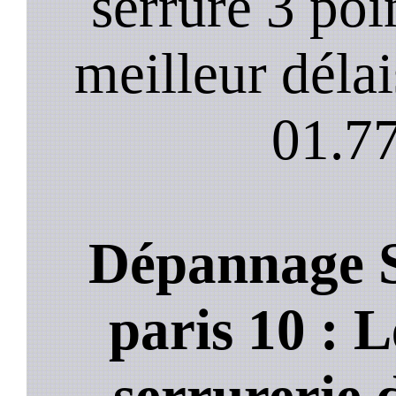
serrure 3 poi
meilleur déla
01.77
Dépannage S
paris 10 : L
serrurerie 