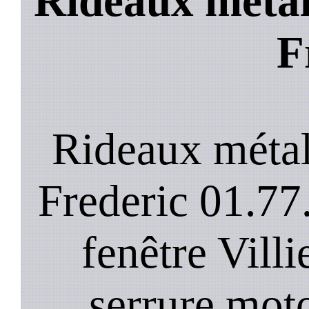
Rideaux metall
F
Rideaux métall
Frederic 01.77
fenêtre Villi
serrure moto