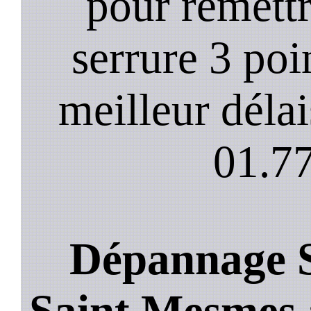
pour remett
serrure 3 poi
meilleur déla
01.77
Dépannage S
Saint Mesmes :