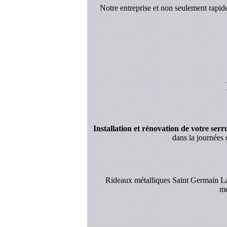
Notre entreprise et non seulement rapi
Installation et rénovation de votre serrur
dans la journées 
Rideaux métalliques Saint Germain La
mé