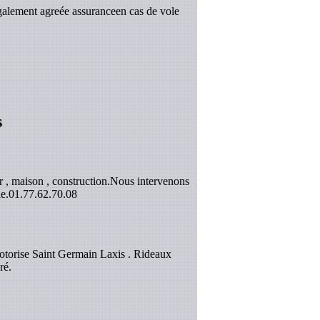
galement agreée assuranceen cas de vole
s
 , maison , construction.Nous intervenons
e.
01.77.62.70.08
otorise Saint Germain Laxis . Rideaux
ré.