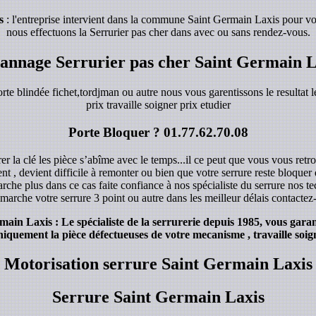
s
: l'entreprise intervient dans la commune Saint Germain Laxis pour vo
nous effectuons la Serrurier pas cher dans avec ou sans rendez-vous.
annage Serrurier pas cher Saint Germain L
orte blindée fichet,tordjman ou autre nous vous garentissons le resultat le
prix travaille soigner prix etudier
Porte Bloquer ?
01.77.62.70.08
r la clé les pièce s’abîme avec le temps...il ce peut que vous vous retro
ent , devient difficile à remonter ou bien que votre serrure reste bloque
rche plus dans ce cas faite confiance à nos spécialiste du serrure nos 
marche votre serrure 3 point ou autre dans les meilleur délais contacte
in Laxis : Le spécialiste de la serrurerie depuis 1985, vous garant
iquement la pièce défectueuses de votre mecanisme , travaille soign
Motorisation serrure Saint Germain Laxis
Serrure Saint Germain Laxis