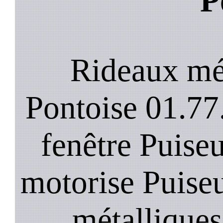
P
Rideaux mé
Pontoise 01.77
fenêtre Puiseu
motorise Puise
métalliques