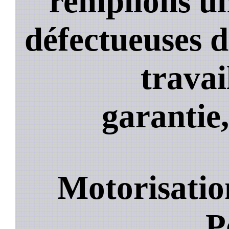
remplions un
défectueuses 
travai
garantie,
Motorisatio
P