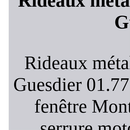
Rideaux metal
G
Rideaux méta
Guesdier 01.77
fenêtre Mont
serrure mot