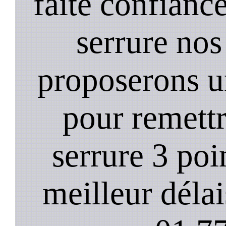
faite confiance
serrure nos
proposerons u
pour remett
serrure 3 poi
meilleur déla