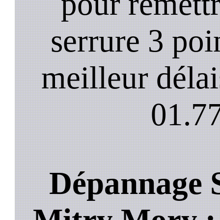
pour remett
serrure 3 poi
meilleur déla
01.77
Dépannage S
Mitry Mory : 