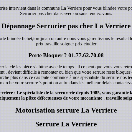
eprise intervient dans la commune La Verriere pour vous blindee votre po
Serrurier pas cher dans avec ou sans rendez-vous.
Dépannage Serrurier pas cher La Verriere
orte blindée fichet,tordjman ou autre nous vous garentissons le resultat le
prix travaille soigner prix etudier
Porte Bloquer ?
01.77.62.70.08
r la clé les pièce s’abîme avec le temps...il ce peut que vous vous retro
ent , devient difficile à remonter ou bien que votre serrure reste bloque
rche plus dans ce cas faite confiance à nos spécialiste du serrure nos 
marche votre serrure 3 point ou autre dans les meilleur délais contacte
iere : Le spécialiste de la serrurerie depuis 1985, vous garantie l
iquement la pièce défectueuses de votre mecanisme , travaille soign
Motorisation serrure La Verriere
Serrure La Verriere