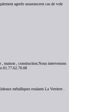
galement agreée assuranceen cas de vole
 , maison , construction.Nous intervenons
e.
01.77.62.70.08
Rideaux métalliques roulants La Verriere .