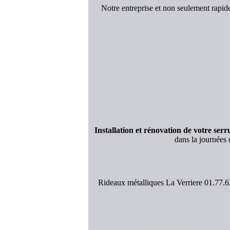
Notre entreprise et non seulement rapi
Installation et rénovation de votre serrur
dans la journées 
Rideaux métalliques La Verriere 01.77.62.